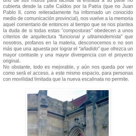
uno de sus muros para facilitar la entrada a su parte no
cubierta desde la calle Caídos por la Patria
(que no Juan
Pablo II, como reiteradamente ha informado un conocido
medio de comunicación provincial)
, nos vuelve a la memoria
aquel comentario de entonces al tiempo que se nos plantea
la duda de si todas estas
"composturas"
obedecen a unos
criterios de arquitectura “
funcional y
ultramodernista
” que
nosotros, profanos en la materia, desconocemos o no son
más que una apuesta por lograr el “
añadido
” que ofrezca un
mayor contraste y una mayor divergencia con el proyecto
original.
No obstante, todo es mejorable, y aún nos queda por ver
como será el acceso, a este mismo espacio, para personas
con movilidad limitada que la nueva escalinata no permite.