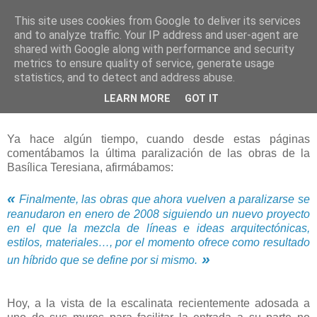
This site uses cookies from Google to deliver its services
and to analyze traffic. Your IP address and user-agent are
shared with Google along with performance and security
metrics to ensure quality of service, generate usage
statistics, and to detect and address abuse.
miércoles, 23 de febrero de 2011
LEARN MORE
GOT IT
A vueltas con la Basílica
Ya hace algún tiempo, cuando desde estas páginas
comentábamos la última paralización de las obras de la
Basílica Teresiana, afirmábamos:
«
Finalmente, las obras que ahora vuelven a paralizarse se
reanudaron en enero de 2008 siguiendo un nuevo proyecto
en el que la mezcla de líneas e ideas arquitectónicas,
estilos, materiales…, por el momento ofrece como resultado
»
un híbrido que se define por si mismo.
Hoy, a la vista de la escalinata recientemente adosada a