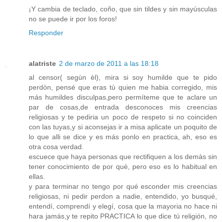
¡Y cambia de teclado, coño, que sin tildes y sin mayúsculas
no se puede ir por los foros!
Responder
alatriste
2 de marzo de 2011 a las 18:18
al censor( segùn èl), mira si soy humilde que te pido
perdòn, pensé que eras tù quien me habia corregido, mis
más humildes disculpas,pero permíteme que te aclare un
par de cosas,de entrada desconoces mis creencias
religiosas y te pediria un poco de respeto si no coinciden
con las tuyas,y si aconsejas ir a misa aplicate un poquito de
lo que alli se dice y es más ponlo en practica, ah, eso es
otra cosa verdad.
escuece que haya personas que rectifiquen a los demàs sin
tener conocimiento de por què, pero eso es lo habitual en
ellas.
y para terminar no tengo por qué esconder mis creencias
religiosas, ni pedir perdon a nadie, entendido, yo busqué,
entendí, comprendí y elegí, cosa que la mayoria no hace ni
hara jamás,y te repito PRACTICA lo que dice tú religión, no