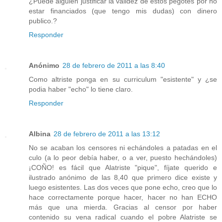
¿Puede alguien justificar la validez de estos pegotes por no
estar financiados (que tengo mis dudas) con dinero
publico.?
Responder
Anónimo
28 de febrero de 2011 a las 8:40
Como altriste ponga en su curriculum "esistente" y ¿se
podia haber "echo" lo tiene claro.
Responder
Albina
28 de febrero de 2011 a las 13:12
No se acaban los censores ni echándoles a patadas en el
culo (a lo peor debía haber, o a ver, puesto hechándoles)
¡COÑO! es fácil que Alatriste "pique", fíjate querido e
ilustrado anónimo de las 8,40 que primero dice existe y
luego esistentes. Las dos veces que pone echo, creo que lo
hace correctamente porque hacer, hacer no han ECHO
más que una mierda. Gracias al censor por haber
contenido su vena radical cuando el pobre Alatriste se