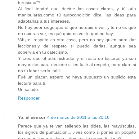
teresiano"?.
Al final tendré que decirte las cosas claras, y tú aún
manipularás,como tú autocondición dice, las ideas para
adaptarlas a tus intereses.
No hay peor ciego que el que no quiere ver, y tú no es qué
no quieras ver, es qué quieres ver lo qué no hay.
!Ah¡ el respeto es otra cosa, pero no soy quien para dar
lecciones,y de respeto si puedo darlas, aunque sea
sobervia en tu catecismo.
Y creo que el administrador y el resto de lectores ya son
mayorcitos para decirme si les falté al respeto, pero claro si
no tu labor sería inútil.
Fué un placer, espero no haya supuesto un suplicio esta
lectura para tí.
Un saludo.
Responder
Yo, el censor
4 de marzo de 2011 a las 20:10
Parece que ya te van saliendo las tildes, las mayúsculas,
los signos de puntuación... ¿ves como si pones un poquito
de ganas llegas incluso a dominar tu propio teclado?