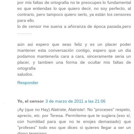
por mis faltas de ortografia no te preocupes lo fundamental
es que entiendas lo que quiero decir, no soy perfecto, al
contrario, pero tampoco quiero serlo, ya están los censores
para ello.
lo de censor me suena a añoranza de época pasada,pero
............
aún asi espero que seas feliz y es un placer poder
mantener esta conversación contigo, espero que un dia
podamos mantenerla cara a cara, sinceramente seria un
placer, y tambien una forma de ocultar mis faltas de
ortografia
saludos.
Responder
Yo, el censor
3 de marzo de 2011 a las 21:06
¡Ay (que no Hay) Alatriste, Alatriste!: No "proceses" respeto,
aprecio, etc. por Teresa. Permíteme que te sugiera (eso sí,
con humildad para que no te enojes demasiado) que
"profeses" todo eso que dices si quieres llegar a ser un
digno teresiano.