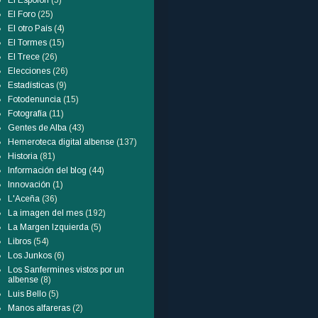
El Espolón
(5)
El Foro
(25)
El otro País
(4)
El Tormes
(15)
El Trece
(26)
Elecciones
(26)
Estadísticas
(9)
Fotodenuncia
(15)
Fotografía
(11)
Gentes de Alba
(43)
Hemeroteca digital albense
(137)
Historia
(81)
Información del blog
(44)
Innovación
(1)
L'Aceña
(36)
La imagen del mes
(192)
La Margen Izquierda
(5)
Libros
(54)
Los Junkos
(6)
Los Sanfermines vistos por un
albense
(8)
Luis Bello
(5)
Manos alfareras
(2)