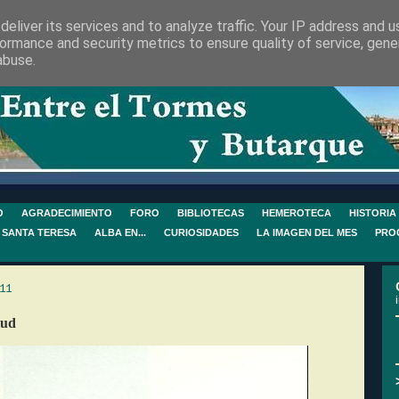
eliver its services and to analyze traffic. Your IP address and 
ormance and security metrics to ensure quality of service, gen
abuse.
O
AGRADECIMIENTO
FORO
BIBLIOTECAS
HEMEROTECA
HISTORIA
 SANTA TERESA
ALBA EN...
CURIOSIDADES
LA IMAGEN DEL MES
PRO
11
lud