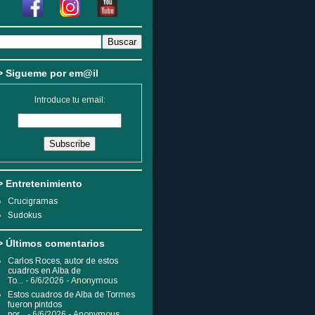
> Sigueme por em@il
Introduce tu email:
> Entretenimiento
Crucigramas
Sudokus
> Últimos comentarios
Carlos Roces, autor de estos
cuadros en Alba de
To...
- 6/6/2026
- Anonymous
Estos cuadros de Alba de Tormes
fueron pintdos
por...
- 6/6/2026
- Anonymous