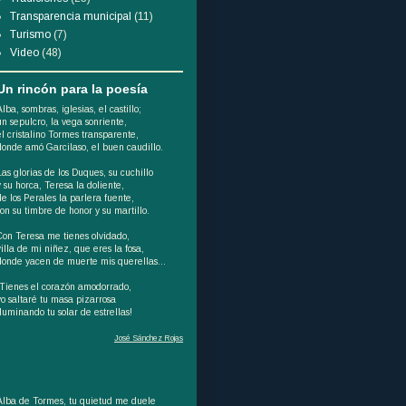
Transparencia municipal
(11)
Turismo
(7)
Video
(48)
Un rincón para la poesía
Alba, sombras, iglesias, el castillo;
un sepulcro, la vega sonriente,
el cristalino Tormes transparente,
donde amó Garcilaso, el buen caudillo.
Las glorias de los Duques, su cuchillo
y su horca, Teresa la doliente,
de los Perales la parlera fuente,
son su timbre de honor y su martillo.
Con Teresa me tienes olvidado,
villa de mi niñez, que eres la fosa,
donde yacen de muerte mis querellas...
¡Tienes el corazón amodorrado,
yo saltaré tu masa pizarrosa
iluminando tu solar de estrellas!
José Sánchez Rojas
Alba de Tormes, tu quietud me duele