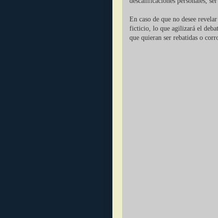
descalificaciones personales, se
En caso de que no desee revelar 
ficticio, lo que agilizará el deb
que quieran ser rebatidas o corr