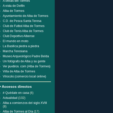
A orillas del Tormes
A vista de Delfín
Alba de Tormes
Ayuntamiento de Alba de Tormes
C.D. de Pesca Santa Teresa
Club de Futbol Alba de Tormes
Club de Tenis Alba de Tormes
Club Deportivo Albense
El mundo en moto
La Basílica piedra a piedra
Marcha Teresiana
Museo Arqueológico Padre Belda
Un fotógrafo de Alba y su gente
Ver pueblos. com (Alba de Tormes)
Villa de Alba de Tormes
Vilocolo (comercio local online)
> Accesos directos
# Quédate en casa
(6)
Actualidad
(102)
Alba a comienzos del siglo XVIII
(8)
Alba de Tormes al Día
(17)