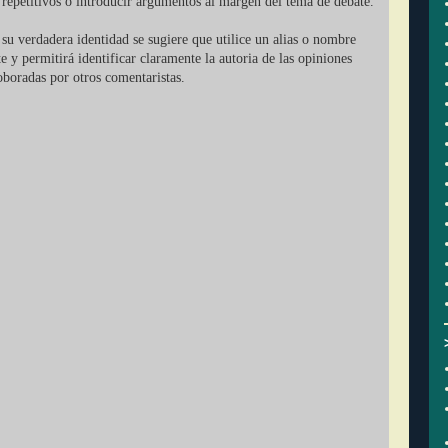
r repetitivos o introducir argumentos al margen del tema de debate.
su verdadera identidad se sugiere que utilice un alias o nombre
ate y permitirá identificar claramente la autoria de las opiniones
oboradas por otros comentaristas.