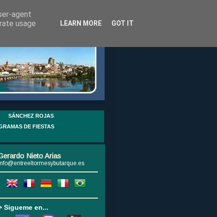
user-agent
erate usage
LEARN MORE
GOT IT
SÁNCHEZ ROJAS
GRAMAS DE FIESTAS
Gerardo Nieto Arias
info@entreeltormesybutarque.es
> Sigueme en...