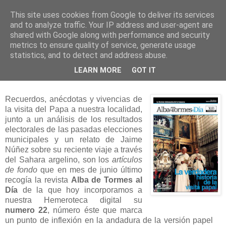
This site uses cookies from Google to deliver its services
and to analyze traffic. Your IP address and user-agent are
shared with Google along with performance and security
metrics to ensure quality of service, generate usage
statistics, and to detect and address abuse.
lunes, 21 de noviembre de 2011
LEARN MORE
GOT IT
Alba de Tormes al Día nº 22
Recuerdos, anécdotas y vivencias de
la visita del Papa a nuestra localidad,
junto a un análisis de los resultados
electorales de las pasadas elecciones
municipales y un relato de Jaime
Núñez sobre su reciente viaje a través
del Sahara argelino, son los
artículos
de fondo
que en mes de junio último
recogía la revista
Alba de Tormes al
Día
de la que hoy incorporamos a
nuestra Hemeroteca digital su
numero 22
, número éste que marca
un punto de inflexión en la andadura de la versión papel