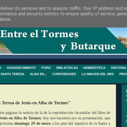
eliver its services and to analyze traffic. Your IP address and 
ormance and security metrics to ensure quality of service, gen
abuse.
O
AGRADECIMIENTO
FORO
BIBLIOTECAS
HEMEROTECA
HISTORIA
 SANTA TERESA
ALBA EN...
CURIOSIDADES
LA IMAGEN DEL MES
PRO
a Teresa de Jesús en Alba de Tormes"
as páginas la noticia de la de la reproducción facsimilar del libro de
Jesús en Alba de Tormes
, hoy nos hacemos eco su presentación, que
l próximo
domingo 29 de enero
a los píes del sepulcro de la Santa y