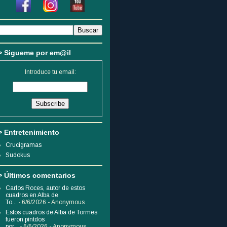
> Sigueme por em@il
Introduce tu email:
> Entretenimiento
Crucigramas
Sudokus
> Últimos comentarios
Carlos Roces, autor de estos
cuadros en Alba de
To...
- 6/6/2026
- Anonymous
Estos cuadros de Alba de Tormes
fueron pintdos
por...
- 6/6/2026
- Anonymous