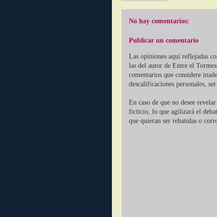
No hay comentarios:
Publicar un comentario
Las opiniones aquí reflejadas c
las del autor de Entre el Tormes
comentarios que considere inade
descalificaciones personales, se
En caso de que no desee revelar 
ficticio, lo que agilizará el deb
que quieran ser rebatidas o corr