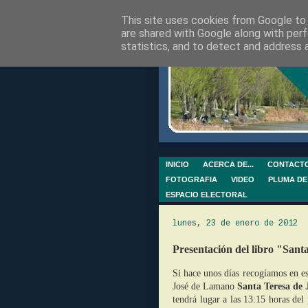
This site uses cookies from Google to d
are shared with Google along with perf
statistics, and to detect and address 
INICIO
ACERCA DE...
CONTACT
FOTOGRAFIA
VIDEO
PLUMA DE
ESPACIO ELECTORAL
lunes, 23 de enero de 2012
Presentación del libro "Sant
Si hace unos días recogíamos en est
José de Lamano
Santa Teresa de 
tendrá lugar a las 13:15 horas de