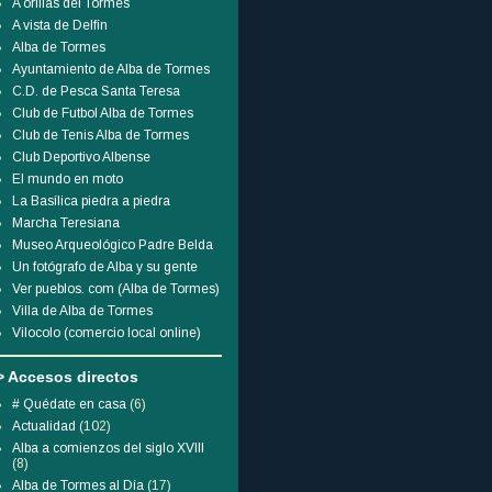
A orillas del Tormes
A vista de Delfín
Alba de Tormes
Ayuntamiento de Alba de Tormes
C.D. de Pesca Santa Teresa
Club de Futbol Alba de Tormes
Club de Tenis Alba de Tormes
Club Deportivo Albense
El mundo en moto
La Basílica piedra a piedra
Marcha Teresiana
Museo Arqueológico Padre Belda
Un fotógrafo de Alba y su gente
Ver pueblos. com (Alba de Tormes)
Villa de Alba de Tormes
Vilocolo (comercio local online)
> Accesos directos
# Quédate en casa
(6)
Actualidad
(102)
Alba a comienzos del siglo XVIII
(8)
Alba de Tormes al Día
(17)