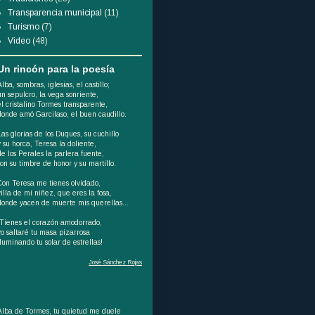
Transparencia municipal
(11)
Turismo
(7)
Video
(48)
Un rincón para la poesía
Alba, sombras, iglesias, el castillo;
un sepulcro, la vega sonriente,
el cristalino Tormes transparente,
donde amó Garcilaso, el buen caudillo.
Las glorias de los Duques, su cuchillo
y su horca, Teresa la doliente,
de los Perales la parlera fuente,
son su timbre de honor y su martillo.
Con Teresa me tienes olvidado,
villa de mi niñez, que eres la fosa,
donde yacen de muerte mis querellas...
¡Tienes el corazón amodorrado,
yo saltaré tu masa pizarrosa
iluminando tu solar de estrellas!
José Sánchez Rojas
Alba de Tormes, tu quietud me duele