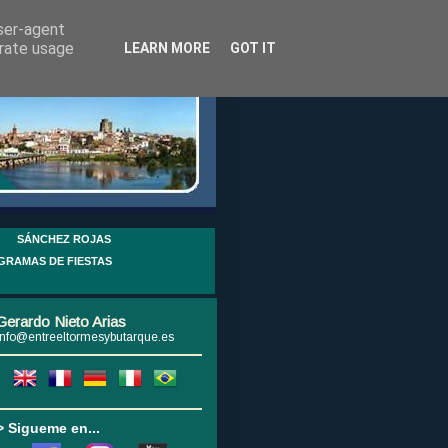
user-agent
erate usage
LEARN MORE
GOT IT
SÁNCHEZ ROJAS
GRAMAS DE FIESTAS
Gerardo Nieto Arias
info@entreeltormesybutarque.es
> Sigueme en...