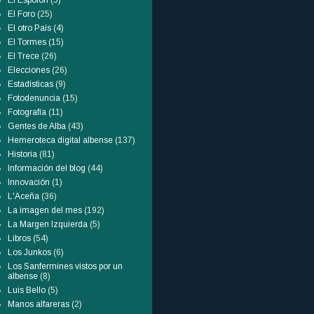
El Espolón
(5)
El Foro
(25)
El otro País
(4)
El Tormes
(15)
El Trece
(26)
Elecciones
(26)
Estadísticas
(9)
Fotodenuncia
(15)
Fotografía
(11)
Gentes de Alba
(43)
Hemeroteca digital albense
(137)
Historia
(81)
Información del blog
(44)
Innovación
(1)
L'Aceña
(36)
La imagen del mes
(192)
La Margen Izquierda
(5)
Libros
(54)
Los Junkos
(6)
Los Sanfermines vistos por un
albense
(8)
Luis Bello
(5)
Manos alfareras
(2)