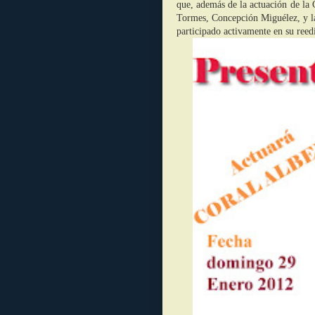
que, además de la actuación de la 
Tormes, Concepción Miguélez, y la
participado activamente en su reed