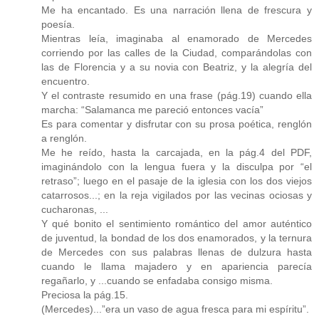
Me ha encantado. Es una narración llena de frescura y
poesía.
Mientras leía, imaginaba al enamorado de Mercedes
corriendo por las calles de la Ciudad, comparándolas con
las de Florencia y a su novia con Beatriz, y la alegría del
encuentro.
Y el contraste resumido en una frase (pág.19) cuando ella
marcha: “Salamanca me pareció entonces vacía”
Es para comentar y disfrutar con su prosa poética, renglón
a renglón.
Me he reído, hasta la carcajada, en la pág.4 del PDF,
imaginándolo con la lengua fuera y la disculpa por “el
retraso”; luego en el pasaje de la iglesia con los dos viejos
catarrosos...; en la reja vigilados por las vecinas ociosas y
cucharonas, ...
Y qué bonito el sentimiento romántico del amor auténtico
de juventud, la bondad de los dos enamorados, y la ternura
de Mercedes con sus palabras llenas de dulzura hasta
cuando le llama majadero y en apariencia parecía
regañarlo, y ...cuando se enfadaba consigo misma.
Preciosa la pág.15.
(Mercedes)...”era un vaso de agua fresca para mi espíritu”.