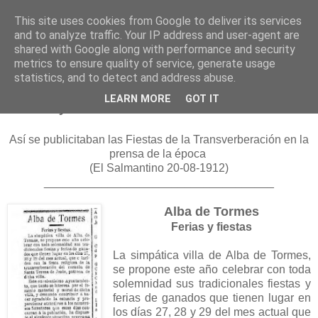
This site uses cookies from Google to deliver its services
and to analyze traffic. Your IP address and user-agent are
shared with Google along with performance and security
metrics to ensure quality of service, generate usage
statistics, and to detect and address abuse.
sábado, 25 de agosto de 2012
LEARN MORE
GOT IT
Ferias y fiestas 1912
Así se publicitaban las Fiestas de la Transverberación en la
prensa de la época
(El Salmantino 20-08-1912)
____________________________________
Alba de Tormes
Ferias y fiestas
La simpática villa de Alba de Tormes,
se propone este año celebrar con toda
solemnidad sus tradicionales fiestas y
ferias de ganados que tienen lugar en
los días 27, 28 y 29 del mes actual que