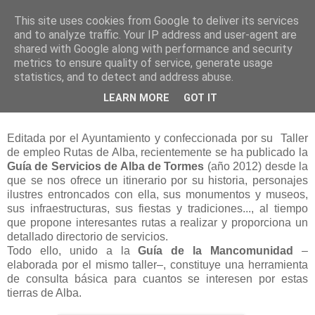
This site uses cookies from Google to deliver its services
and to analyze traffic. Your IP address and user-agent are
shared with Google along with performance and security
metrics to ensure quality of service, generate usage
statistics, and to detect and address abuse.
jueves, 30 de agosto de 2012
LEARN MORE
GOT IT
Guía de Servicios de Alba de Tormes
Editada por el Ayuntamiento y confeccionada por su Taller
de empleo Rutas de Alba, recientemente se ha publicado la
Guía de Servicios de Alba de Tormes
(año 2012) desde la
que se nos ofrece un itinerario por su historia, personajes
ilustres entroncados con ella, sus monumentos y museos,
sus infraestructuras, sus fiestas y tradiciones..., al tiempo
que propone interesantes rutas a realizar y proporciona un
detallado directorio de servicios.
Todo ello, unido a la
Guía de la Mancomunidad
–
elaborada por el mismo taller–, constituye una herramienta
de consulta básica para cuantos se interesen por estas
tierras de Alba.