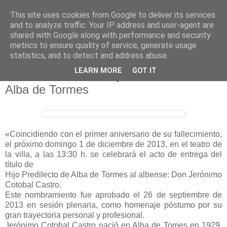
This site uses cookies from Google to deliver its services
and to analyze traffic. Your IP address and user-agent are
shared with Google along with performance and security
metrics to ensure quality of service, generate usage
statistics, and to detect and address abuse.
viernes, 29 de noviembre de 2013
LEARN MORE
GOT IT
Jerónimo Cotobal: Hijo Predilecto de
Alba de Tormes
«Coincidiendo con el primer aniversario de su fallecimiento,
el próximo domingo 1 de diciembre de 2013, en el teatro de
la villa, a las 13:30 h. se celebrará el acto de entrega del
título de
Hijo Predilecto de Alba de Tormes al albense: Don Jerónimo
Cotobal Castro.
Este nombramiento fue aprobado el 26 de septiembre de
2013 en sesión plenaria, como homenaje póstumo por su
gran trayectoria personal y profesional.
Jerónimo Cotobal Castro nació en Alba de Tomes en 1929.