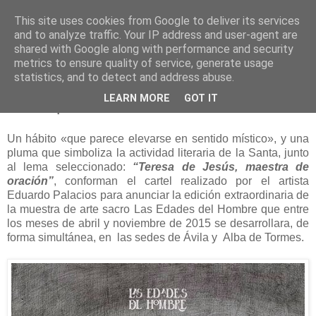
This site uses cookies from Google to deliver its services
and to analyze traffic. Your IP address and user-agent are
shared with Google along with performance and security
metrics to ensure quality of service, generate usage
statistics, and to detect and address abuse.
domingo, 30 de noviembre de 2014
LEARN MORE
GOT IT
Cartel para Las Edades del Hombre
Un hábito «que parece elevarse en sentido místico», y una
pluma que simboliza la actividad literaria de la Santa, junto
al lema seleccionado:
“Teresa de Jesús, maestra de
oración”
, conforman el cartel realizado por el artista
Eduardo Palacios para anunciar la edición extraordinaria de
la muestra de arte sacro Las Edades del Hombre que entre
los meses de abril y noviembre de 2015 se desarrollara, de
forma simultánea, en las sedes de Ávila y Alba de Tormes.