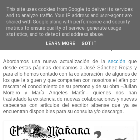
This site uses cookies from Google to deliver its services
and to analyze traffic. Your IP address and user-agent are
shared with Google along with performance and security
metrics to ensure quality of service, generate usage
statistics, and to detect and address abuse.
jueves, 3 de marzo de 2016
LEARN MORE
GOT IT
Nuevos artículos de Sánchez Rojas
Abordamos una nueva actualización de la
sección
que
desde estas páginas dedicamos a José Sánchez Rojas y
para ello hemos contado con la colaboración de algunos de
los que la siguen y que comparten con nosotros el afán por
rescatar el conocimiento de su persona y de su obra –Julian
Moreiro y María Ángeles Martín– quienes nos han
trasladado la existencia de nuevas colaboraciones y nuevas
cabeceras con artículos del escritor albense que ya se
encuentran disponibles para su consulta y/o descarga.