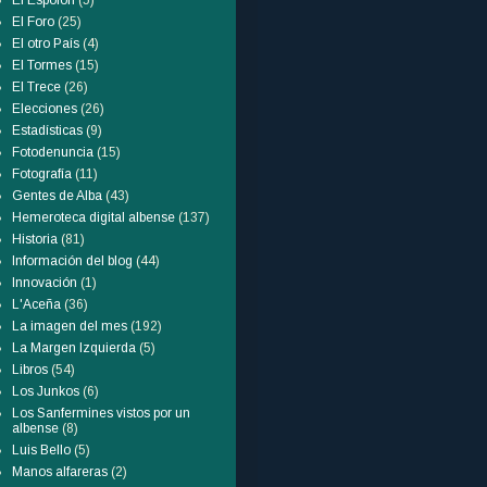
El Espolón
(5)
El Foro
(25)
El otro País
(4)
El Tormes
(15)
El Trece
(26)
Elecciones
(26)
Estadísticas
(9)
Fotodenuncia
(15)
Fotografía
(11)
Gentes de Alba
(43)
Hemeroteca digital albense
(137)
Historia
(81)
Información del blog
(44)
Innovación
(1)
L'Aceña
(36)
La imagen del mes
(192)
La Margen Izquierda
(5)
Libros
(54)
Los Junkos
(6)
Los Sanfermines vistos por un
albense
(8)
Luis Bello
(5)
Manos alfareras
(2)