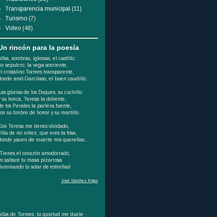
Transparencia municipal
(11)
Turismo
(7)
Video
(48)
Un rincón para la poesía
Alba, sombras, iglesias, el castillo;
un sepulcro, la vega sonriente,
el cristalino Tormes transparente,
donde amó Garcilaso, el buen caudillo.
Las glorias de los Duques, su cuchillo
y su horca, Teresa la doliente,
de los Perales la parlera fuente,
son su timbre de honor y su martillo.
Con Teresa me tienes olvidado,
villa de mi niñez, que eres la fosa,
donde yacen de muerte mis querellas...
¡Tienes el corazón amodorrado,
yo saltaré tu masa pizarrosa
iluminando tu solar de estrellas!
José Sánchez Rojas
Alba de Tormes, tu quietud me duele