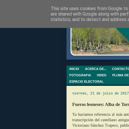
This site uses cookies from Google to d
are shared with Google along with perf
statistics, and to detect and address 
INICIO
ACERCA DE...
CONTACT
FOTOGRAFIA
VIDEO
PLUMA DE
ESPACIO ELECTORAL
viernes, 21 de julio de 2017
Fueros leoneses: Alba de To
Ya hacíamos referencia al más an
transcripción del castellano antig
Victoriano Sánchez Trapero, publi