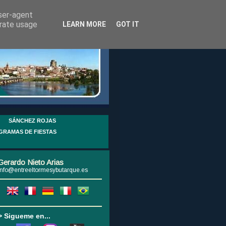
user-agent
erate usage
LEARN MORE
GOT IT
SÁNCHEZ ROJAS
GRAMAS DE FIESTAS
Gerardo Nieto Arias
info@entreeltormesybutarque.es
> Sigueme en...