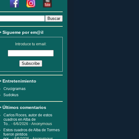
> Sigueme por em@il
Introduce tu email:
> Entretenimiento
Crucigramas
Sudokus
> Últimos comentarios
Carlos Roces, autor de estos
cuadros en Alba de
To...
- 6/6/2026
- Anonymous
Estos cuadros de Alba de Tormes
fueron pintdos
por...
- 6/6/2026
- Anonymous