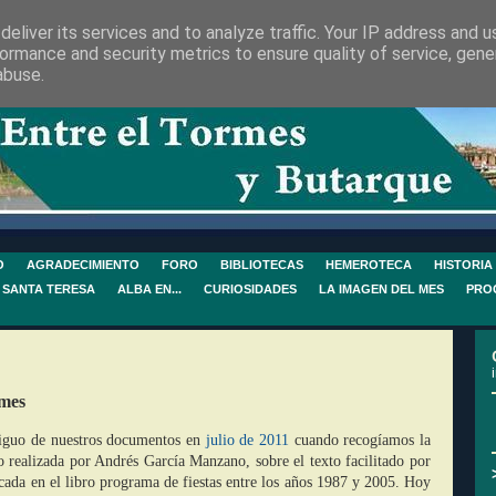
eliver its services and to analyze traffic. Your IP address and 
ormance and security metrics to ensure quality of service, gen
abuse.
O
AGRADECIMIENTO
FORO
BIBLIOTECAS
HEMEROTECA
HISTORIA
 SANTA TERESA
ALBA EN...
CURIOSIDADES
LA IMAGEN DEL MES
PRO
rmes
tiguo de nuestros documentos en
julio de 2011
cuando recogíamos la
uo realizada por Andrés García Manzano, sobre el texto facilitado por
cada en el libro programa de fiestas entre los años 1987 y 2005. Hoy