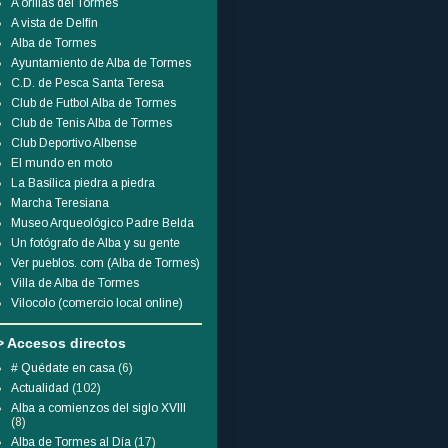
A orillas del Tormes
A vista de Delfín
Alba de Tormes
Ayuntamiento de Alba de Tormes
C.D. de Pesca Santa Teresa
Club de Futbol Alba de Tormes
Club de Tenis Alba de Tormes
Club Deportivo Albense
El mundo en moto
La Basílica piedra a piedra
Marcha Teresiana
Museo Arqueológico Padre Belda
Un fotógrafo de Alba y su gente
Ver pueblos. com (Alba de Tormes)
Villa de Alba de Tormes
Vilocolo (comercio local online)
> Accesos directos
# Quédate en casa
(6)
Actualidad
(102)
Alba a comienzos del siglo XVIII
(8)
Alba de Tormes al Día
(17)