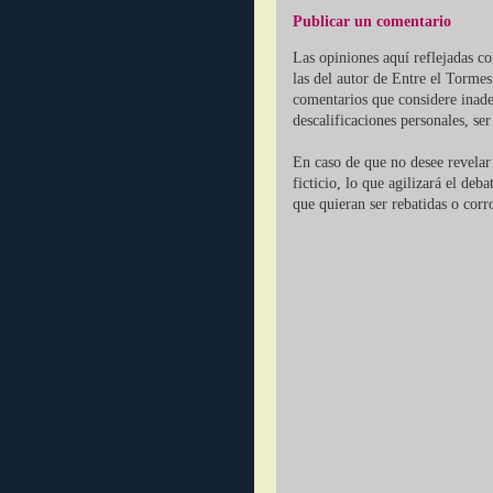
Publicar un comentario
Las opiniones aquí reflejadas c
las del autor de Entre el Tormes
comentarios que considere inade
descalificaciones personales, se
En caso de que no desee revelar 
ficticio, lo que agilizará el deb
que quieran ser rebatidas o corr