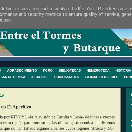
eliver its services and to analyze traffic. Your IP address and 
ormance and security metrics to ensure quality of service, gen
abuse.
O
AGRADECIMIENTO
FORO
BIBLIOTECAS
HEMEROTECA
HISTORIA
 SANTA TERESA
ALBA EN...
CURIOSIDADES
LA IMAGEN DEL MES
PRO
19
en El Aperitivo
o por RTVCYL –la televisión de Castilla y León– de lunes a viernes
uestra región para mostrarnos las ofertas gastronómicas de distintos
los que no han faltado algunos albenses cuyos fogones (
Mussa
y
Don