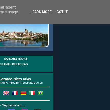
user-agent
erate usage
LEARN MORE
GOT IT
SÁNCHEZ ROJAS
GRAMAS DE FIESTAS
Gerardo Nieto Arias
info@entreeltormesybutarque.es
> Sigueme en...