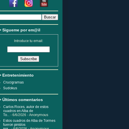
> Sigueme por em@il
Introduce tu email:
> Entretenimiento
Crucigramas
Sudokus
> Últimos comentarios
Carlos Roces, autor de estos
cuadros en Alba de
To...
- 6/6/2026
- Anonymous
Estos cuadros de Alba de Tormes
fueron pintdos
por...
- 6/6/2026
- Anonymous