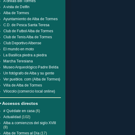
A orillas del Tormes
A vista de Delfín
Alba de Tormes
Ayuntamiento de Alba de Tormes
C.D. de Pesca Santa Teresa
Club de Futbol Alba de Tormes
Club de Tenis Alba de Tormes
Club Deportivo Albense
El mundo en moto
La Basílica piedra a piedra
Marcha Teresiana
Museo Arqueológico Padre Belda
Un fotógrafo de Alba y su gente
Ver pueblos. com (Alba de Tormes)
Villa de Alba de Tormes
Vilocolo (comercio local online)
> Accesos directos
# Quédate en casa
(6)
Actualidad
(102)
Alba a comienzos del siglo XVIII
(8)
Alba de Tormes al Día
(17)