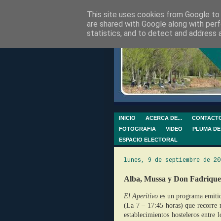
This site uses cookies from Google to d
are shared with Google along with perf
statistics, and to detect and address 
INICIO
ACERCA DE...
CONTACT
FOTOGRAFIA
VIDEO
PLUMA DE
ESPACIO ELECTORAL
lunes, 9 de septiembre de 20
Alba, Mussa y Don Fadrique 
El Aperitivo
es un programa emitid
(La 7 – 17:45 horas) que recorre n
establecimientos hosteleros entre 