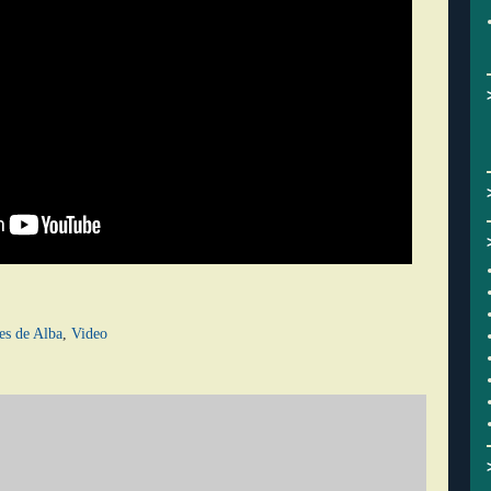
es de Alba
,
Video