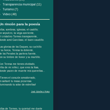
Transparencia municipal
(11)
Turismo
(7)
Video
(48)
Un rincón para la poesía
Alba, sombras, iglesias, el castillo;
un sepulcro, la vega sonriente,
el cristalino Tormes transparente,
donde amó Garcilaso, el buen caudillo.
Las glorias de los Duques, su cuchillo
y su horca, Teresa la doliente,
de los Perales la parlera fuente,
son su timbre de honor y su martillo.
Con Teresa me tienes olvidado,
villa de mi niñez, que eres la fosa,
donde yacen de muerte mis querellas...
¡Tienes el corazón amodorrado,
yo saltaré tu masa pizarrosa
iluminando tu solar de estrellas!
José Sánchez Rojas
Alba de Tormes, tu quietud me duele