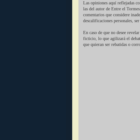
Las opiniones aquí reflejadas c
las del autor de Entre el Tormes
comentarios que considere inade
descalificaciones personales, se
En caso de que no desee revelar 
ficticio, lo que agilizará el deb
que quieran ser rebatidas o corr