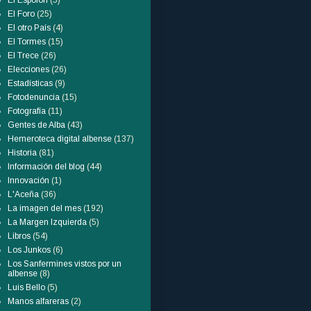
El Espolón
(5)
El Foro
(25)
El otro País
(4)
El Tormes
(15)
El Trece
(26)
Elecciones
(26)
Estadísticas
(9)
Fotodenuncia
(15)
Fotografía
(11)
Gentes de Alba
(43)
Hemeroteca digital albense
(137)
Historia
(81)
Información del blog
(44)
Innovación
(1)
L'Aceña
(36)
La imagen del mes
(192)
La Margen Izquierda
(5)
Libros
(54)
Los Junkos
(6)
Los Sanfermines vistos por un
albense
(8)
Luis Bello
(5)
Manos alfareras
(2)