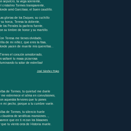
un sepulcro, la vega sonriente,
el cristalino Tormes transparente,
donde amó Garcilaso, el buen caudillo.
Las glorias de los Duques, su cuchillo
y su horca, Teresa la doliente,
de los Perales la parlera fuente,
son su timbre de honor y su martillo.
Con Teresa me tienes olvidado,
villa de mi niñez, que eres la fosa,
donde yacen de muerte mis querellas...
¡Tienes el corazón amodorrado,
yo saltaré tu masa pizarrosa
iluminando tu solar de estrellas!
José Sánchez Rojas
Alba de Tormes, tu quietud me duele
y me estremece el alma en convulsiones,
con aquestos fervores que tu pones
en mi pecho, porque a tu cumbre vuele.
Alba de Tormes, tu silencio huele
a claustros de seráficas mansiones…,
parece que en ti rezan los blasones
y que tu viento oros de Historia muele.