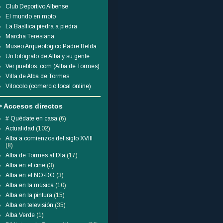
Club Deportivo Albense
El mundo en moto
La Basílica piedra a piedra
Marcha Teresiana
Museo Arqueológico Padre Belda
Un fotógrafo de Alba y su gente
Ver pueblos. com (Alba de Tormes)
Villa de Alba de Tormes
Vilocolo (comercio local online)
> Accesos directos
# Quédate en casa
(6)
Actualidad
(102)
Alba a comienzos del siglo XVIII
(8)
Alba de Tormes al Día
(17)
Alba en el cine
(3)
Alba en el NO-DO
(3)
Alba en la música
(10)
Alba en la pintura
(15)
Alba en televisión
(35)
Alba Verde
(1)