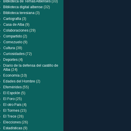
Biblioteca de Temas Albenses
(33)
Biblioteca digital albense
(32)
Biblioteca teresiana
(3)
Cartografía
(3)
Casa de Alba
(9)
Colaboraciones
(29)
Compartido
(2)
Cornezuelo
(9)
Cultura
(38)
Curiosidades
(72)
Deportes
(4)
Diario de la defensa del castillo de
Alba
(24)
Economía
(10)
Edades del Hombre
(2)
Efemérides
(55)
El Espolón
(5)
El Foro
(25)
El otro País
(4)
El Tormes
(15)
El Trece
(26)
Elecciones
(26)
Estadísticas
(9)