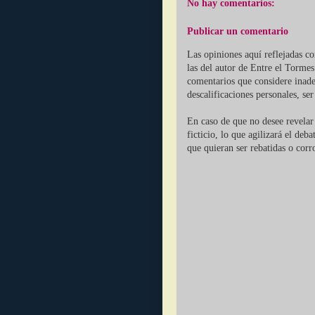
No hay comentarios:
Publicar un comentario
Las opiniones aquí reflejadas c
las del autor de Entre el Tormes
comentarios que considere inade
descalificaciones personales, se
En caso de que no desee revelar 
ficticio, lo que agilizará el deb
que quieran ser rebatidas o corr