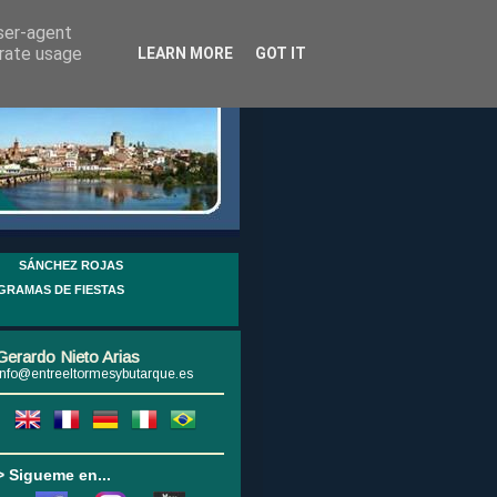
user-agent
erate usage
LEARN MORE
GOT IT
SÁNCHEZ ROJAS
GRAMAS DE FIESTAS
Gerardo Nieto Arias
info@entreeltormesybutarque.es
> Sigueme en...