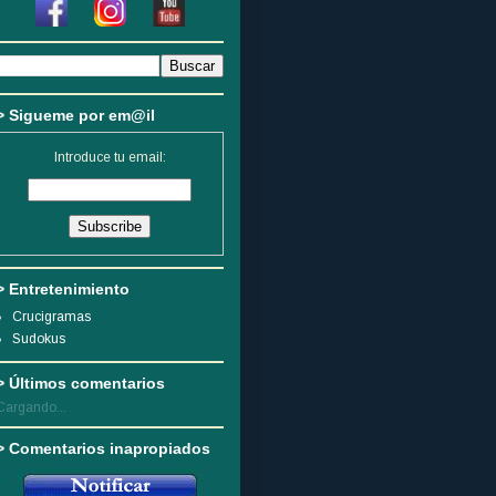
> Sigueme por em@il
Introduce tu email:
> Entretenimiento
Crucigramas
Sudokus
> Últimos comentarios
Cargando...
> Comentarios inapropiados