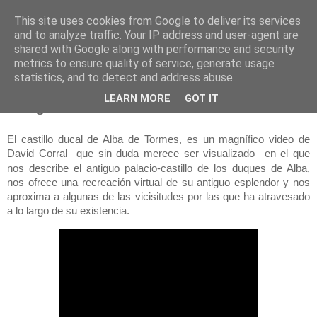
This site uses cookies from Google to deliver its services
and to analyze traffic. Your IP address and user-agent are
shared with Google along with performance and security
metrics to ensure quality of service, generate usage
statistics, and to detect and address abuse.
lunes, 8 de agosto de 2022
LEARN MORE
GOT IT
Imaginando un castillo
El castillo ducal de Alba de Tormes, es un magnífico video de
David Corral
que sin duda merece ser visualizado
en el que
–
–
nos describe el antiguo palacio-castillo de los duques de Alba,
nos ofrece una recreación virtual de su antiguo esplendor y nos
aproxima a algunas de las vicisitudes por las que ha atravesado
a lo largo de su existencia.