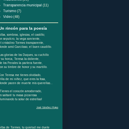
Transparencia municipal
(11)
Turismo
(7)
Video
(48)
Un rincón para la poesía
Alba, sombras, iglesias, el castillo;
un sepulcro, la vega sonriente,
el cristalino Tormes transparente,
donde amó Garcilaso, el buen caudillo.
Las glorias de los Duques, su cuchillo
y su horca, Teresa la doliente,
de los Perales la parlera fuente,
son su timbre de honor y su martillo.
Con Teresa me tienes olvidado,
villa de mi niñez, que eres la fosa,
donde yacen de muerte mis querellas...
¡Tienes el corazón amodorrado,
yo saltaré tu masa pizarrosa
iluminando tu solar de estrellas!
José Sánchez Rojas
Alba de Tormes, tu quietud me duele