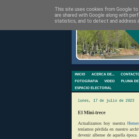
This site uses cookies from Google to d
are shared with Google along with perf
statistics, and to detect and address 
INICIO
ACERCA DE...
CONTACT
FOTOGRAFIA
VIDEO
PLUMA DE
ESPACIO ELECTORAL
lunes, 17 de julio de 2023
El Mini-trece
Actualizamos hoy nuestra
Hemero
teníamos pérdida en nuestro arc
devenir albense de aquella época.