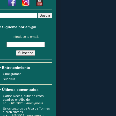
> Sigueme por em@il
Introduce tu email:
> Entretenimiento
Crucigramas
Sudokus
> Últimos comentarios
Carlos Roces, autor de estos
cuadros en Alba de
To...
- 6/6/2026
- Anonymous
Estos cuadros de Alba de Tormes
fueron pintdos
por...
- 6/6/2026
- Anonymous