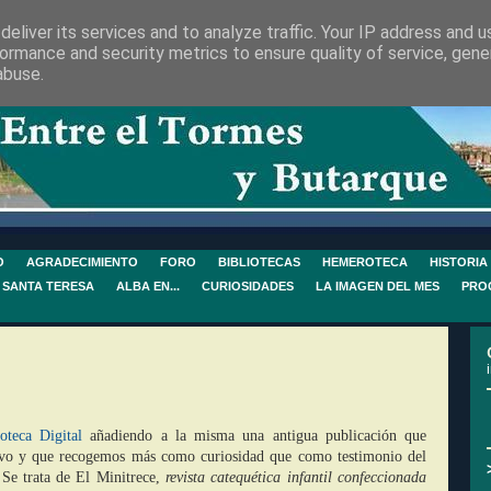
eliver its services and to analyze traffic. Your IP address and 
ormance and security metrics to ensure quality of service, gen
abuse.
O
AGRADECIMIENTO
FORO
BIBLIOTECAS
HEMEROTECA
HISTORIA
 SANTA TERESA
ALBA EN...
CURIOSIDADES
LA IMAGEN DEL MES
PRO
teca Digital
añadiendo a la misma una antigua publicación que
hivo y que recogemos más como curiosidad que como testimonio del
 Se trata de El Minitrece,
revista catequética infantil confeccionada