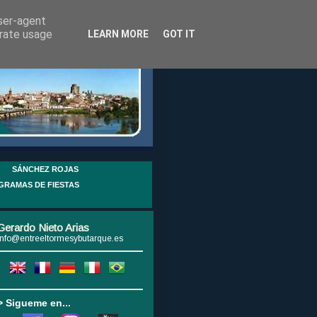
user-agent
erate usage
LEARN MORE
GOT IT
SÁNCHEZ ROJAS
GRAMAS DE FIESTAS
Gerardo Nieto Arias
info@entreeltormesybutarque.es
> Sigueme en...