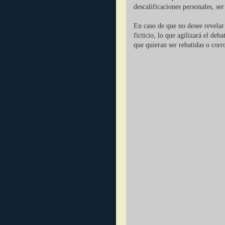
descalificaciones personales, se
En caso de que no desee revelar 
ficticio, lo que agilizará el deb
que quieran ser rebatidas o corr