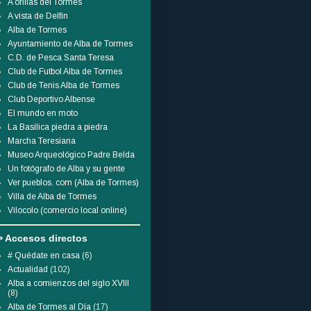
A orillas del Tormes
A vista de Delfín
Alba de Tormes
Ayuntamiento de Alba de Tormes
C.D. de Pesca Santa Teresa
Club de Futbol Alba de Tormes
Club de Tenis Alba de Tormes
Club Deportivo Albense
El mundo en moto
La Basílica piedra a piedra
Marcha Teresiana
Museo Arqueológico Padre Belda
Un fotógrafo de Alba y su gente
Ver pueblos. com (Alba de Tormes)
Villa de Alba de Tormes
Vilocolo (comercio local online)
> Accesos directos
# Quédate en casa
(6)
Actualidad
(102)
Alba a comienzos del siglo XVIII
(8)
Alba de Tormes al Día
(17)