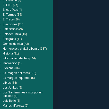
El Espolón
(5)
El Foro
(25)
El otro País
(4)
El Tormes
(15)
El Trece
(26)
Elecciones
(26)
Estadísticas
(9)
Fotodenuncia
(15)
Fotografía
(11)
Gentes de Alba
(43)
Hemeroteca digital albense
(137)
Historia
(81)
Información del blog
(44)
Innovación
(1)
L'Aceña
(36)
La imagen del mes
(192)
La Margen Izquierda
(5)
Libros
(54)
Los Junkos
(6)
Los Sanfermines vistos por un
albense
(8)
Luis Bello
(5)
Manos alfareras
(2)