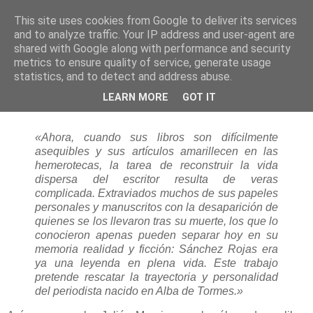
This site uses cookies from Google to deliver its services
and to analyze traffic. Your IP address and user-agent are
shared with Google along with performance and security
metrics to ensure quality of service, generate usage
statistics, and to detect and address abuse.
miércoles, 31 de enero de 2024
LEARN MORE
GOT IT
Crónica de un cronista: Nueva edición
«Ahora, cuando sus libros son difícilmente
asequibles y sus artículos amarillecen en las
hemerotecas, la tarea de reconstruir la vida
dispersa del escritor resulta de veras
complicada. Extraviados muchos de sus papeles
personales y manuscritos con la desaparición de
quienes se los llevaron tras su muerte, los que lo
conocieron apenas pueden separar hoy en su
memoria realidad y ficción: Sánchez Rojas era
ya una leyenda en plena vida. Este trabajo
pretende rescatar la trayectoria y personalidad
del periodista nacido en Alba de Tormes.»