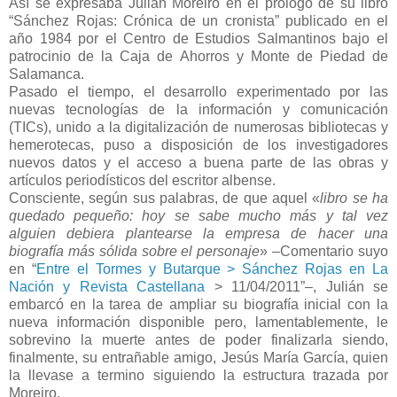
Así se expresaba Julián Moreiro en el prólogo de su libro
“Sánchez Rojas: Crónica de un cronista” publicado en el
año 1984 por el Centro de Estudios Salmantinos bajo el
patrocinio de la Caja de Ahorros y Monte de Piedad de
Salamanca.
Pasado el tiempo, el desarrollo experimentado por las
nuevas tecnologías de la información y comunicación
(TICs), unido a la digitalización de numerosas bibliotecas y
hemerotecas, puso a disposición de los investigadores
nuevos datos y el acceso a buena parte de las obras y
artículos periodísticos del escritor albense.
Consciente, según sus palabras, de que aquel «
libro se ha
quedado pequeño: hoy se sabe mucho más y tal vez
alguien debiera plantearse la empresa de hacer una
biografía más sólida sobre el personaje
» –Comentario suyo
en “
Entre el Tormes y Butarque > Sánchez Rojas en La
Nación y Revista Castellana
> 11/04/2011”–, Julián se
embarcó en la tarea de ampliar su biografía inicial con la
nueva información disponible pero, lamentablemente, le
sobrevino la muerte antes de poder finalizarla siendo,
finalmente, su entrañable amigo, Jesús María García, quien
la llevase a termino siguiendo la estructura trazada por
Moreiro.