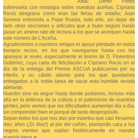
Alba; Delfín Pérez
sobrevuela con nostalgia sobre nuestras aceñas; Cipriano
Recio desgrana como eran las ferias de antaño; Juan
Servera entrevista a Pepe Rueda, todo ello, sin dejar de
lado otras secciones y artículos que a buen seguro harán
pasar un ameno rato de lectura a los que se acerquen hasta
este número de L’Aceña.
Agradecemos a nuestros amigos el apoyo prestado en estos
tiempos recios, en los que navegamos hasta con los
aparejos al revés, especialmente el ánimo de D. Florentino
Gutiérrez, cuya carta de felicitación a Cipriano Recio en el
día de la entrega del Premio ASCUA publicamos por su
interés y su cálido aliento para los que quedamos
entregados a la noble tarea de sacar esta humilde revista
adelante.
Nuestro sino es seguir hasta donde podamos, incluso más
allá en la defensa de la cultura y el patrimonio de nuestras
gentes, pero vemos que las dificultades aumentan día a día,
sin comprender bien el porqué de tanto despropósito.
Sepan todos los que nos dan por muertos que casi llevamos
diez años (¡Sí diez!) al pie del cañón, plantando cara a los
negros vientos que soplan históricamente en nuestra
.»
querida tierra