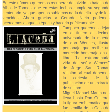
En este número queremos recuperar del olvido la batalla de
Alba de Tormes, que en estas fechas cumple su segundo
centenario, ya que apenas sabíamos nada de ella ¡ay de los
vencidos! Ahora gracias a Gerardo Nieto podemos
acercarnos a aquella época y hacerlo poéticamente.
Tampoco queremos dejar
en el tintero el décimo
aniversario de la muerte
de don Wences, ilustre
personaje que recibe un
merecido homenaje en el
libro “La extraordinaria
vida del señor Wences”
de Jorge San Román
Villalón, al cual debemos
la cortesía de la
publicación de un extracto
de su libro.
Miguel Manuel Martín nos
lleva hasta Don Gutierre,
la figura emblemática que
fue semilla de la Casa de