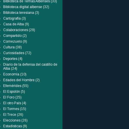
Biblioteca de Temas Albenses
(33)
Biblioteca digital albense
(32)
Biblioteca teresiana
(3)
Cartografía
(3)
Casa de Alba
(9)
Colaboraciones
(29)
Compartido
(2)
Cornezuelo
(9)
Cultura
(38)
Curiosidades
(72)
Deportes
(4)
Diario de la defensa del castillo de
Alba
(24)
Economía
(10)
Edades del Hombre
(2)
Efemérides
(55)
El Espolón
(5)
El Foro
(25)
El otro País
(4)
El Tormes
(15)
El Trece
(26)
Elecciones
(26)
Estadísticas
(9)