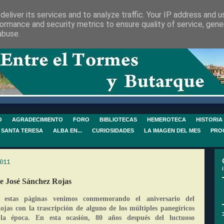
eliver its services and to analyze traffic. Your IP address and 
ormance and security metrics to ensure quality of service, gen
abuse.
O
AGRADECIMIENTO
FORO
BIBLIOTECAS
HEMEROTECA
HISTORIA
 SANTA TERESA
ALBA EN...
CURIOSIDADES
LA IMAGEN DEL MES
PRO
011
de José Sánchez Rojas
 estas páginas venimos conmemorando el aniversario del
ojas con la trascripción de alguno de los múltiples panegíricos
la época. En esta ocasión, 80 años después del luctuoso