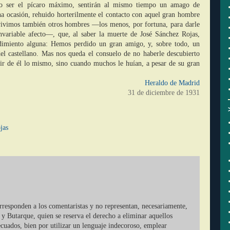
o ser el pícaro máximo, sentirán al mismo tiempo un amago de
a ocasión, rehuido horterilmente el contacto con aquel gran hombre
vivimos también otros hombres ―los menos, por fortuna, para darle
invariable afecto―, que, al saber la muerte de José Sánchez Rojas,
dimiento alguna: Hemos perdido un gran amigo, y, sobre todo, un
 del castellano. Mas nos queda el consuelo de no haberle descubierto
ir de él lo mismo, sino cuando muchos le huían, a pesar de su gran
Heraldo de Madrid
31 de diciembre de 1931
jas
orresponden a los comentaristas y no representan, necesariamente,
 y Butarque, quien se reserva el derecho a eliminar aquellos
cuados, bien por utilizar un lenguaje indecoroso, emplear