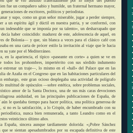
en que se vio asistido fraternalmente por lo mejor del pueblo
quien fue un compañero sabio y humilde, un fraternal hermano mayor,
 generaciones de escritores, políticos y periodistas.
anar y supo, como un gran señor miserable, jugar a perder siempre,
er a un espíritu ágil y dúctil en nuestra patria, y se conformó, con
 «un indeseable que se imponía por su talento», un desharrapado que
ecía haber coincidido: madurez de este, adolescencia de aquel, en
iores de Bolonia― y que, sin blanca a veces para el clásico café con
saba en una carta de prócer estilo la invitación al viaje que le hacia
n su yate por el Mediterráneo.
, en la apariencia, el típico «paseante en corte» a quien se ve en
de todos los prohombres, impertérrito con sus sórdido indumento
 estrenar un traje―, lo mismo en el «hall» del Palace que en las
ulia de Azaña en el Congreso que en las habitaciones particulares del
in embargo, este gran ocioso desplegaba una actividad de polígrafo
do multitud de opúsculos ―sobre estética, sobre problemas sociales,
ístico amor de la Santa Doctora, una de sus más caras devociones
ilagrosa asiduidad, en las principales publicaciones de España, de
 aún le quedaba tiempo para hacer política, una política generosa de
, si no es la satisfacción, a lo Crispín, de haber encumbrado con su
ía periodística, nunca bien remunerada, a tanto Leandro como en el
estos veinticinco último años.
a España, sincera aunque tardíamente dolorida: «¡Pobre Sánchez
s que se sientan apesadumbrados por su escapada definitiva de este