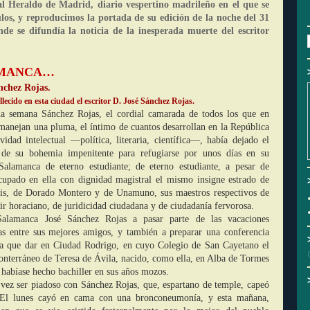
al Heraldo de Madrid, diario vespertino madrileño en el que se
ulos, y reproducimos la portada de su edición de la noche del 31
de se difundía la noticia de la inesperada muerte del escritor
AMANCA…
nchez Rojas.
do en esta ciudad el escritor D. José Sánchez Rojas.
a semana Sánchez Rojas, el cordial camarada de todos los que en
manejan una pluma, el íntimo de cuantos desarrollan en la República
vidad intelectual ―política, literaria, científica―, había dejado el
de su bohemia impenitente para refugiarse por unos días en su
Salamanca de eterno estudiante; de eterno estudiante, a pesar de
cupado en ella con dignidad magistral el mismo insigne estrado de
is, de Dorado Montero y de Unamuno, sus maestros respectivos de
ir horaciano, de juridicidad ciudadana y de ciudadanía fervorosa.
alamanca José Sánchez Rojas a pasar parte de las vacaciones
as entre sus mejores amigos, y también a preparar una conferencia
ía que dar en Ciudad Rodrigo, en cuyo Colegio de San Cayetano el
conterráneo de Teresa de Ávila, nacido, como ella, en Alba de Tormes
, habíase hecho bachiller en sus años mozos.
a vez ser piadoso con Sánchez Rojas, que, espartano de temple, capeó
. El lunes cayó en cama con una bronconeumonía, y esta mañana,