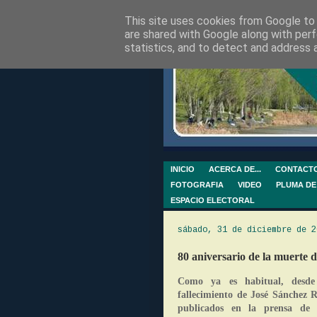
This site uses cookies from Google to d
are shared with Google along with perf
statistics, and to detect and address 
INICIO
ACERCA DE...
CONTACT
FOTOGRAFIA
VIDEO
PLUMA DE
ESPACIO ELECTORAL
sábado, 31 de diciembre de 2
80 aniversario de la muerte 
Como ya es habitual, desde
fallecimiento de José Sánchez R
publicados en la prensa de 