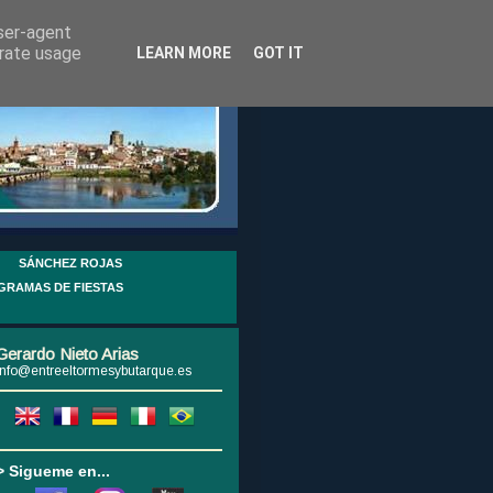
user-agent
erate usage
LEARN MORE
GOT IT
SÁNCHEZ ROJAS
GRAMAS DE FIESTAS
Gerardo Nieto Arias
info@entreeltormesybutarque.es
> Sigueme en...