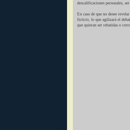
descalificaciones personales, se
En caso de que no desee revelar 
ficticio, lo que agilizará el deb
que quieran ser rebatidas o corr