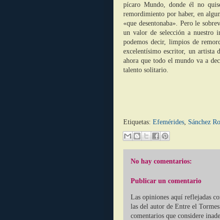
pícaro Mundo, donde él no quis
remordimiento por haber, en algun
«que desentonaba». Pero le sobre
un valor de selección a nuestro 
podemos decir, limpios de remor
excelentísimo escritor, un artista
ahora que todo el mundo va a dec
talento solitario.
Etiquetas:
Efemérides
,
Sánchez Ro
No hay comentarios:
Publicar un comentario
Las opiniones aquí reflejadas c
las del autor de Entre el Tormes
comentarios que considere inade