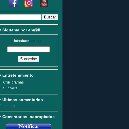
> Sigueme por em@il
Introduce tu email:
> Entretenimiento
Crucigramas
Sudokus
> Últimos comentarios
Cargando...
> Comentarios inapropiados