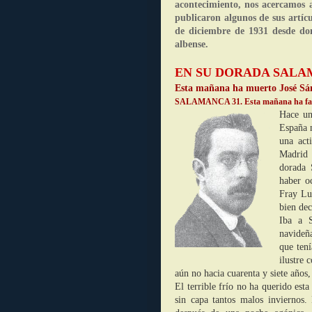
acontecimiento, nos acercamos 
publicaron algunos de sus artíc
de diciembre de 1931 desde don
albense.
EN SU DORADA SAL
Esta mañana ha muerto José Sá
SALAMANCA 31. Esta mañana ha falleci
Hace un
España 
una acti
Madrid 
dorada 
haber o
Fray Lu
bien dec
Iba a S
navideñ
que ten
ilustre 
aún no hacia cuarenta y siete años
El terrible frío no ha querido est
sin capa tantos malos inviernos