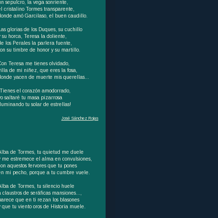
un sepulcro, la vega sonriente,
el cristalino Tormes transparente,
donde amó Garcilaso, el buen caudillo.
Las glorias de los Duques, su cuchillo
y su horca, Teresa la doliente,
de los Perales la parlera fuente,
son su timbre de honor y su martillo.
Con Teresa me tienes olvidado,
villa de mi niñez, que eres la fosa,
donde yacen de muerte mis querellas...
¡Tienes el corazón amodorrado,
yo saltaré tu masa pizarrosa
iluminando tu solar de estrellas!
José Sánchez Rojas
Alba de Tormes, tu quietud me duele
y me estremece el alma en convulsiones,
con aquestos fervores que tu pones
en mi pecho, porque a tu cumbre vuele.
Alba de Tormes, tu silencio huele
a claustros de seráficas mansiones…,
parece que en ti rezan los blasones
y que tu viento oros de Historia muele.