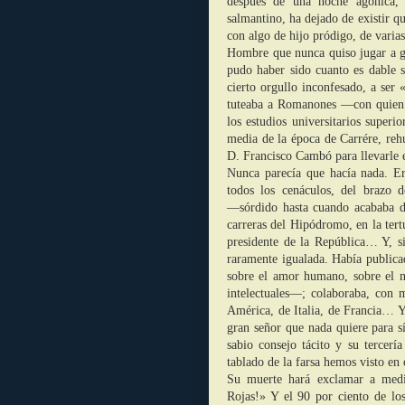
después de una noche agónica, 
salmantino, ha dejado de existir 
con algo de hijo pródigo, de varias
Hombre que nunca quiso jugar a g
pudo haber sido cuanto es dable s
cierto orgullo inconfesado, a ser
tuteaba a Romanones ―con quien d
los estudios universitarios super
media de la época de Carrére, rehu
D. Francisco Cambó para llevarle e
Nunca parecía que hacía nada. Era
todos los cenáculos, del brazo 
―sórdido hasta cuando acababa de
carreras del Hipódromo, en la tert
presidente de la República… Y, s
raramente igualada. Había publica
sobre el amor humano, sobre el m
intelectuales―; colaboraba, con m
América, de Italia, de Francia… Y
gran señor que nada quiere para sí
sabio consejo tácito y su tercer
tablado de la farsa hemos visto en 
Su muerte hará exclamar a medi
Rojas!» Y el 90 por ciento de lo