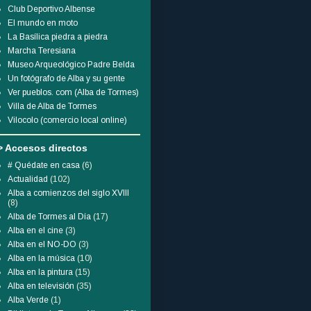
Club Deportivo Albense
El mundo en moto
La Basílica piedra a piedra
Marcha Teresiana
Museo Arqueológico Padre Belda
Un fotógrafo de Alba y su gente
Ver pueblos. com (Alba de Tormes)
Villa de Alba de Tormes
Vilocolo (comercio local online)
> Accesos directos
# Quédate en casa
(6)
Actualidad
(102)
Alba a comienzos del siglo XVIII
(8)
Alba de Tormes al Día
(17)
Alba en el cine
(3)
Alba en el NO-DO
(3)
Alba en la música
(10)
Alba en la pintura
(15)
Alba en televisión
(35)
Alba Verde
(1)