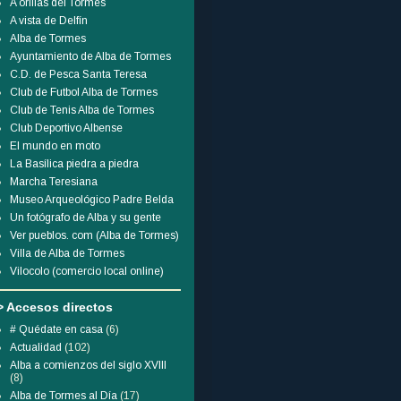
A orillas del Tormes
A vista de Delfín
Alba de Tormes
Ayuntamiento de Alba de Tormes
C.D. de Pesca Santa Teresa
Club de Futbol Alba de Tormes
Club de Tenis Alba de Tormes
Club Deportivo Albense
El mundo en moto
La Basílica piedra a piedra
Marcha Teresiana
Museo Arqueológico Padre Belda
Un fotógrafo de Alba y su gente
Ver pueblos. com (Alba de Tormes)
Villa de Alba de Tormes
Vilocolo (comercio local online)
> Accesos directos
# Quédate en casa
(6)
Actualidad
(102)
Alba a comienzos del siglo XVIII
(8)
Alba de Tormes al Día
(17)