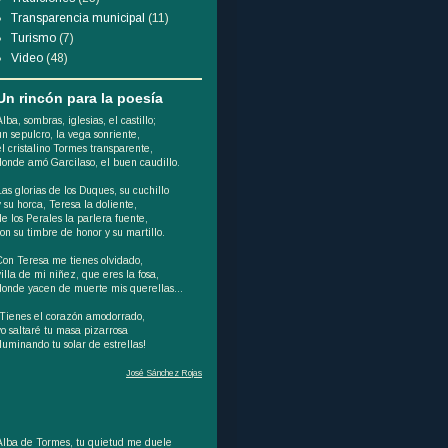
Transparencia municipal
(11)
Turismo
(7)
Video
(48)
Un rincón para la poesía
Alba, sombras, iglesias, el castillo;
un sepulcro, la vega sonriente,
el cristalino Tormes transparente,
donde amó Garcilaso, el buen caudillo.
Las glorias de los Duques, su cuchillo
y su horca, Teresa la doliente,
de los Perales la parlera fuente,
son su timbre de honor y su martillo.
Con Teresa me tienes olvidado,
villa de mi niñez, que eres la fosa,
donde yacen de muerte mis querellas...
¡Tienes el corazón amodorrado,
yo saltaré tu masa pizarrosa
iluminando tu solar de estrellas!
José Sánchez Rojas
Alba de Tormes, tu quietud me duele