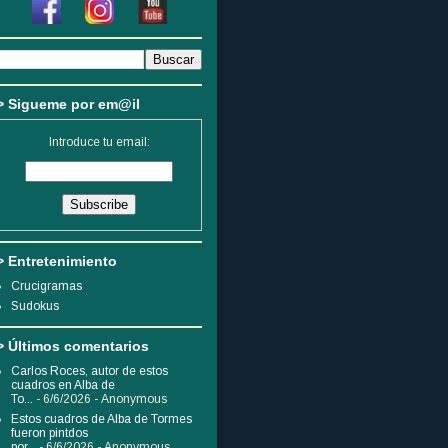
> Sigueme por em@il
Introduce tu email:
> Entretenimiento
Crucigramas
Sudokus
> Últimos comentarios
Carlos Roces, autor de estos
cuadros en Alba de
To...
- 6/6/2026
- Anonymous
Estos cuadros de Alba de Tormes
fueron pintdos
por...
- 6/6/2026
- Anonymous