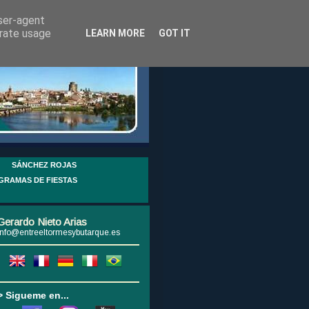
user-agent
erate usage
LEARN MORE
GOT IT
SÁNCHEZ ROJAS
GRAMAS DE FIESTAS
Gerardo Nieto Arias
info@entreeltormesybutarque.es
> Sigueme en...