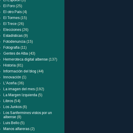
El Espolón
(5)
El Foro
(25)
El otro País
(4)
El Tormes
(15)
El Trece
(26)
Elecciones
(26)
Estadísticas
(9)
Fotodenuncia
(15)
Fotografía
(11)
Gentes de Alba
(43)
Hemeroteca digital albense
(137)
Historia
(81)
Información del blog
(44)
Innovación
(1)
L'Aceña
(36)
La imagen del mes
(192)
La Margen Izquierda
(5)
Libros
(54)
Los Junkos
(6)
Los Sanfermines vistos por un
albense
(8)
Luis Bello
(5)
Manos alfareras
(2)