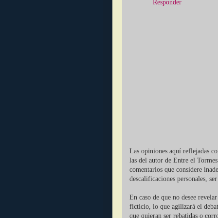
Responder
Las opiniones aquí reflejadas c
las del autor de Entre el Tormes
comentarios que considere inade
descalificaciones personales, se
En caso de que no desee revelar 
ficticio, lo que agilizará el deb
que quieran ser rebatidas o corr