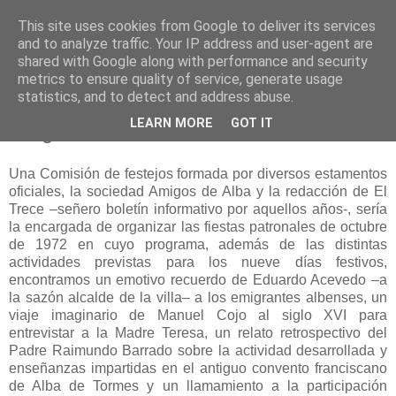
This site uses cookies from Google to deliver its services
and to analyze traffic. Your IP address and user-agent are
shared with Google along with performance and security
metrics to ensure quality of service, generate usage
statistics, and to detect and address abuse.
domingo, 6 de abril de 2014
LEARN MORE
GOT IT
Programa de fiestas 1972
Una Comisión de festejos formada por diversos estamentos
oficiales, la sociedad Amigos de Alba y la redacción de El
Trece –señero boletín informativo por aquellos años-, sería
la encargada de organizar las fiestas patronales de octubre
de 1972 en cuyo programa, además de las distintas
actividades previstas para los nueve días festivos,
encontramos un emotivo recuerdo de Eduardo Acevedo –a
la sazón alcalde de la villa– a los emigrantes albenses, un
viaje imaginario de Manuel Cojo al siglo XVI para
entrevistar a la Madre Teresa, un relato retrospectivo del
Padre Raimundo Barrado sobre la actividad desarrollada y
enseñanzas impartidas en el antiguo convento franciscano
de Alba de Tormes y un llamamiento a la participación