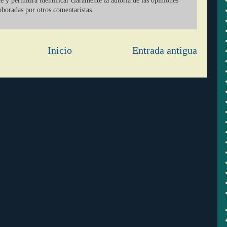
ate y permitirá identificar claramente la autoria de las opiniones
oboradas por otros comentaristas.
Inicio
Entrada antigua