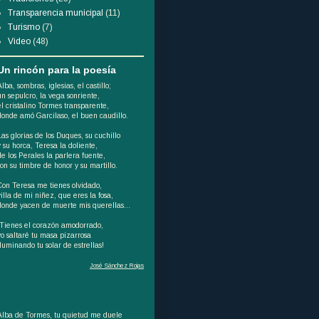
Transparencia municipal
(11)
Turismo
(7)
Video
(48)
Un rincón para la poesía
Alba, sombras, iglesias, el castillo;
un sepulcro, la vega sonriente,
el cristalino Tormes transparente,
donde amó Garcilaso, el buen caudillo.
Las glorias de los Duques, su cuchillo
y su horca, Teresa la doliente,
de los Perales la parlera fuente,
son su timbre de honor y su martillo.
Con Teresa me tienes olvidado,
villa de mi niñez, que eres la fosa,
donde yacen de muerte mis querellas...
¡Tienes el corazón amodorrado,
yo saltaré tu masa pizarrosa
iluminando tu solar de estrellas!
José Sánchez Rojas
Alba de Tormes, tu quietud me duele