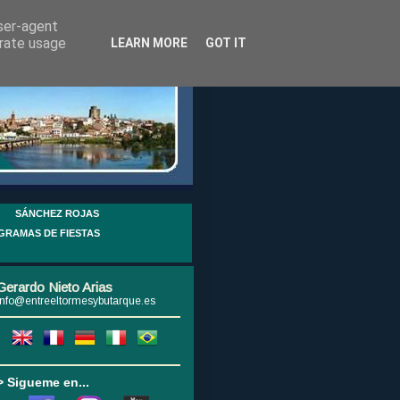
user-agent
erate usage
LEARN MORE
GOT IT
SÁNCHEZ ROJAS
GRAMAS DE FIESTAS
Gerardo Nieto Arias
info@entreeltormesybutarque.es
> Sigueme en...