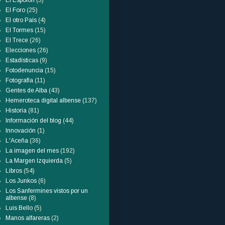
El Espolón
(5)
El Foro
(25)
El otro País
(4)
El Tormes
(15)
El Trece
(26)
Elecciones
(26)
Estadísticas
(9)
Fotodenuncia
(15)
Fotografía
(11)
Gentes de Alba
(43)
Hemeroteca digital albense
(137)
Historia
(81)
Información del blog
(44)
Innovación
(1)
L'Aceña
(36)
La imagen del mes
(192)
La Margen Izquierda
(5)
Libros
(54)
Los Junkos
(6)
Los Sanfermines vistos por un
albense
(8)
Luis Bello
(5)
Manos alfareras
(2)