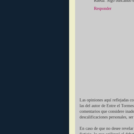
Rueda. Sigo buscando en
Responder
Las opiniones aquí reflejadas c
las del autor de Entre el Tormes
comentarios que considere inade
descalificaciones personales, se
En caso de que no desee revelar 