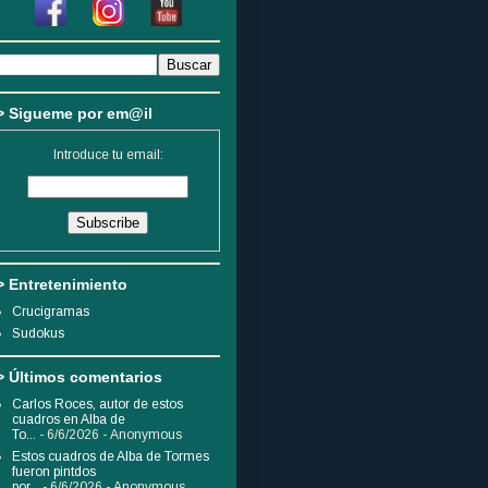
> Sigueme por em@il
Introduce tu email:
> Entretenimiento
Crucigramas
Sudokus
> Últimos comentarios
Carlos Roces, autor de estos
cuadros en Alba de
To...
- 6/6/2026
- Anonymous
Estos cuadros de Alba de Tormes
fueron pintdos
por...
- 6/6/2026
- Anonymous