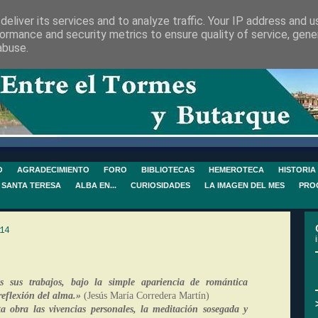
eliver its services and to analyze traffic. Your IP address and 
ormance and security metrics to ensure quality of service, gen
abuse.
O
AGRADECIMIENTO
FORO
BIBLIOTECAS
HEMEROTECA
HISTORIA
 SANTA TERESA
ALBA EN...
CURIOSIDADES
LA IMAGEN DEL MES
PRO
14
os sus trabajos, bajo la simple apariencia de romántica
reflexión del alma.»
(Jesús María Corredera Martín)
 obra las vivencias personales, la meditación sosegada y