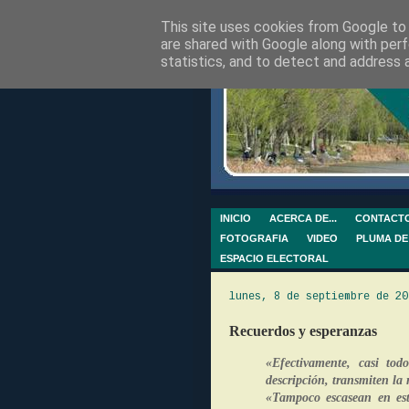
This site uses cookies from Google to d
are shared with Google along with perf
statistics, and to detect and address 
INICIO
ACERCA DE...
CONTACT
FOTOGRAFIA
VIDEO
PLUMA DE
ESPACIO ELECTORAL
lunes, 8 de septiembre de 20
Recuerdos y esperanzas
«Efectivamente, casi tod
descripción, transmiten la 
«Tampoco escasean en esta