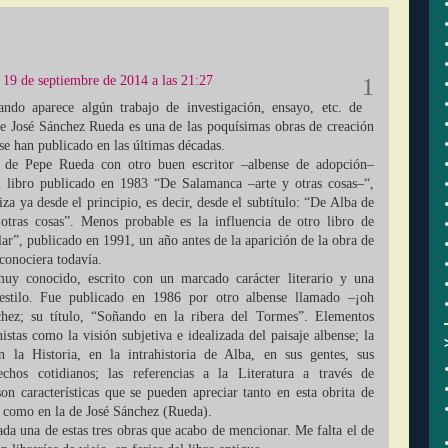
19 de septiembre de 2014 a las 21:27
do aparece algún trabajo de investigación, ensayo, etc. de
 de José Sánchez Rueda es una de las poquísimas obras de creación
 se han publicado en las últimas décadas.
 de Pepe Rueda con otro buen escritor –albense de adopción–
 libro publicado en 1983 “De Salamanca –arte y otras cosas–“,
iza ya desde el principio, es decir, desde el subtítulo: “De Alba de
otras cosas”. Menos probable es la influencia de otro libro de
ar”, publicado en 1991, un año antes de la aparición de la obra de
conociera todavía.
muy conocido, escrito con un marcado carácter literario y una
estilo. Fue publicado en 1986 por otro albense llamado –¡oh
chez; su título, “Soñando en la ribera del Tormes”. Elementos
stas como la visión subjetiva e idealizada del paisaje albense; la
 la Historia, en la intrahistoria de Alba, en sus gentes, sus
chos cotidianos; las referencias a la Literatura a través de
on características que se pueden apreciar tanto en esta obrita de
 como en la de José Sánchez (Rueda).
da una de estas tres obras que acabo de mencionar. Me falta el de