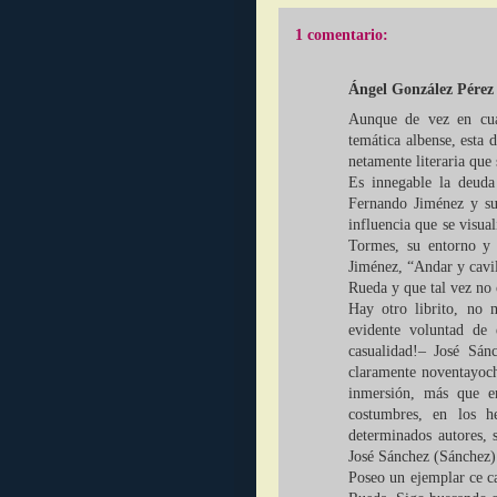
1 comentario:
Ángel González Pérez
Aunque de vez en cuan
temática albense, esta
netamente literaria que
Es innegable la deuda
Fernando Jiménez y su
influencia que se visual
Tormes, su entorno y 
Jiménez, “Andar y cavil
Rueda y que tal vez no 
Hay otro librito, no 
evidente voluntad de 
casualidad!– José Sán
claramente noventayochi
inmersión, más que en
costumbres, en los he
determinados autores, s
José Sánchez (Sánchez)
Poseo un ejemplar ce ca