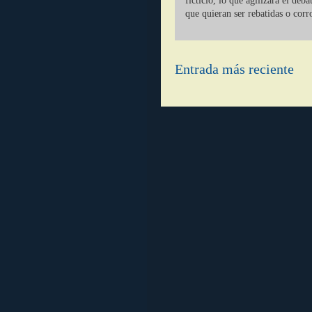
ficticio, lo que agilizará el deb
que quieran ser rebatidas o corr
Entrada más reciente