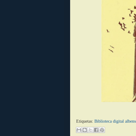
Etiquetas:
Biblioteca digital albens