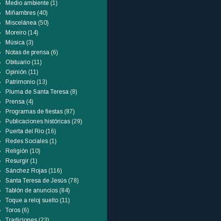
Medio ambiente
(1)
Miñambres
(40)
Miscelánea
(50)
Moreiro
(14)
Música
(3)
Notas de prensa
(6)
Obituario
(11)
Opinión
(11)
Patrimonio
(13)
Pluma de Santa Teresa
(8)
Prensa
(4)
Programas de fiestas
(87)
Publicaciones históricas
(29)
Puerta del Río
(16)
Redes Sociales
(1)
Religión
(10)
Resurgir
(1)
Sánchez Rojas
(116)
Santa Teresa de Jesús
(78)
Tablón de anuncios
(84)
Toque a reloj suelto
(11)
Toros
(6)
Tradiciones
(23)