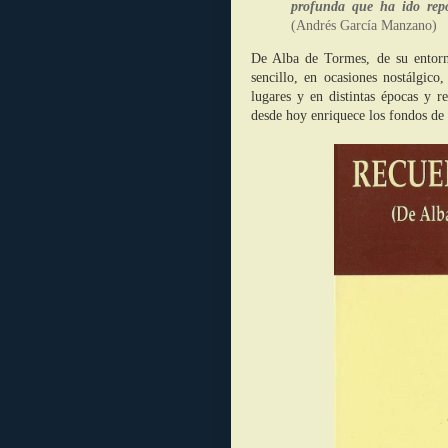
profunda que ha ido re
(Andrés García Manzano)
De Alba de Tormes, de su entorn
sencillo, en ocasiones nostálgico,
lugares y en distintas épocas y r
desde hoy enriquece los fondos de