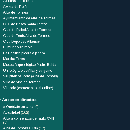
A orillas del Tormes
A vista de Delfín
Alba de Tormes
Ayuntamiento de Alba de Tormes
C.D. de Pesca Santa Teresa
Club de Futbol Alba de Tormes
Club de Tenis Alba de Tormes
Club Deportivo Albense
El mundo en moto
La Basílica piedra a piedra
Marcha Teresiana
Museo Arqueológico Padre Belda
Un fotógrafo de Alba y su gente
Ver pueblos. com (Alba de Tormes)
Villa de Alba de Tormes
Vilocolo (comercio local online)
> Accesos directos
# Quédate en casa
(6)
Actualidad
(102)
Alba a comienzos del siglo XVIII
(8)
Alba de Tormes al Día
(17)