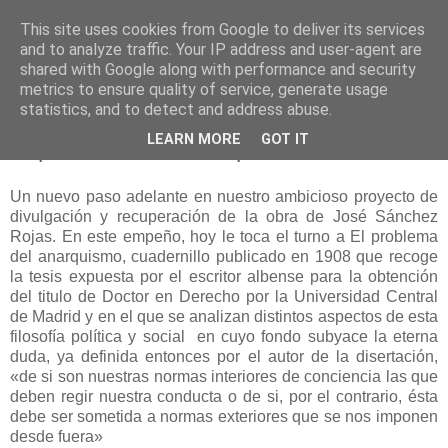
This site uses cookies from Google to deliver its services
and to analyze traffic. Your IP address and user-agent are
shared with Google along with performance and security
metrics to ensure quality of service, generate usage
statistics, and to detect and address abuse.
lunes, 22 de septiembre de 2014
LEARN MORE
GOT IT
El problema del anarquismo
Un nuevo paso adelante en nuestro ambicioso proyecto de
divulgación y recuperación de la obra de José Sánchez
Rojas. En este empeño, hoy le toca el turno a El problema
del anarquismo, cuadernillo publicado en 1908 que recoge
la tesis expuesta por el escritor albense para la obtención
del titulo de Doctor en Derecho por la Universidad Central
de Madrid y en el que se analizan distintos aspectos de esta
filosofía política y social en cuyo fondo subyace la eterna
duda, ya definida entonces por el autor de la disertación,
«de si son nuestras normas interiores de conciencia las que
deben regir nuestra conducta o de si, por el contrario, ésta
debe ser sometida a normas exteriores que se nos imponen
desde fuera»