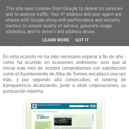
This site uses cookies from Google to deliver its services
and to analyze traffic. Your IP address and user-agent are
shared with Google along with performance and security
metrics to ensure quality of service, generate usage
statistics, and to detect and address abuse.
martes, 3 de octubre de 2017
LEARN MORE
GOT IT
Transparencia municipal
En esta ocasión no ha sido necesario esperar a fin de año -
como ha ocurrido en ocasiones anteriores- sino que al
iniciar este mes de octubre comprobamos con satisfacción
como el Ayuntamiento de Alba de Tormes encabeza una vez
más, y por segundo año consecutivo, el ranking de
transparencia alcanzando, junto a otras corporaciones, su
puntuación máxima.