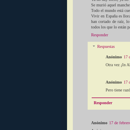
Se murió aquel manchego
Todo el mundo está cuer
Vivir en España es llora
han cortado de raíz, l
todos los que lo est
Responder
Respuestas
Anónimo
17 
Otra vez ¡In A
Anónimo
17 
Pero tiene raz
Responder
Anónimo
17 de febrer