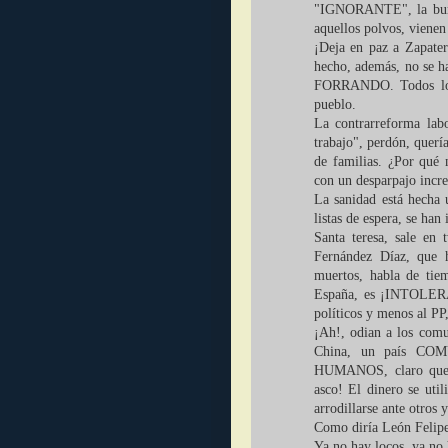
"IGNORANTE", la burb
aquellos polvos, vienen 
¡Deja en paz a Zapatero
hecho, además, no se h
FORRANDO. Todos los 
pueblo.
La contrarreforma labo
trabajo", perdón, quería
de familias. ¿Por qué 
con un desparpajo incr
La sanidad está hecha 
listas de espera, se ha
Santa teresa, sale en
Fernández Díaz, que h
muertos, habla de tie
España, es ¡INTOLE
políticos y menos al
¡Ah!, odian a los comun
China, un país CO
HUMANOS, claro que, t
asco! El dinero se uti
arrodillarse ante ot
Como diría León Felipe
Ya no hay locos, ya no 