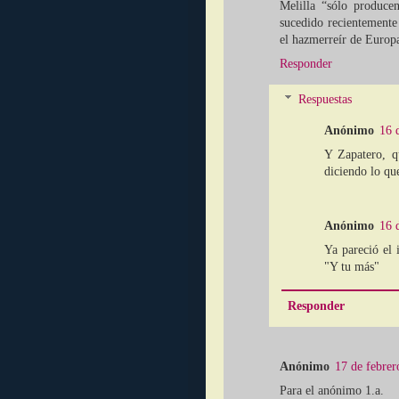
Melilla “sólo produce
sucedido recientemente
el hazmerreír de Europ
Responder
Respuestas
Anónimo
16 
Y Zapatero, q
diciendo lo qu
Anónimo
16 
Ya pareció el 
"Y tu más"
Responder
Anónimo
17 de febrer
Para el anónimo 1.a.