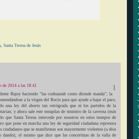
s
,
Santa Teresa de Jesús
o de 2014 a las 18:41
dente Rajoy haciendo “las coshsasssh como diosssh manda”; la
omendándose a la virgen del Rocío para que ayude a bajar el paro;
ndo una ley del aborto tan retrógrada que ni los partidos de la
tarían; y ahora sale este meapilas de ministro de la caverna (más
ndo que Santa Teresa intercede por nosotros en estos tiempos de
tro que pone en marcha una ley de seguridad ciudadana represora
os ciudadanos que se manifiestan son mayormente violentos (a dios
 dando); el mismo que dice que las concertinas de la valla de