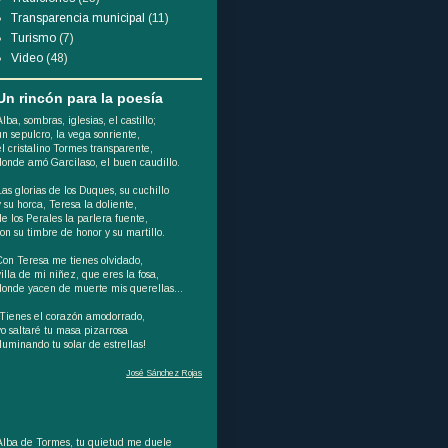
Transparencia municipal
(11)
Turismo
(7)
Video
(48)
Un rincón para la poesía
Alba, sombras, iglesias, el castillo;
un sepulcro, la vega sonriente,
el cristalino Tormes transparente,
donde amó Garcilaso, el buen caudillo.
Las glorias de los Duques, su cuchillo
y su horca, Teresa la doliente,
de los Perales la parlera fuente,
son su timbre de honor y su martillo.
Con Teresa me tienes olvidado,
villa de mi niñez, que eres la fosa,
donde yacen de muerte mis querellas...
¡Tienes el corazón amodorrado,
yo saltaré tu masa pizarrosa
iluminando tu solar de estrellas!
José Sánchez Rojas
Alba de Tormes, tu quietud me duele