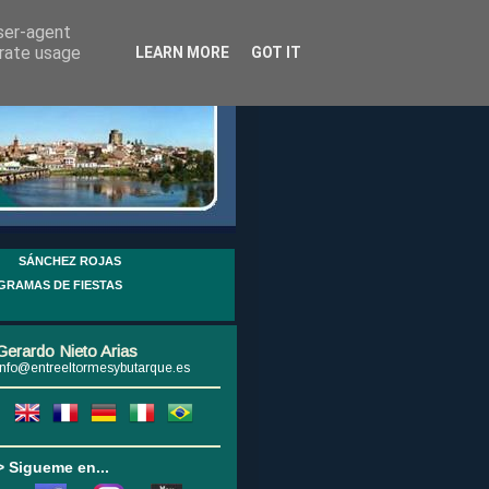
user-agent
erate usage
LEARN MORE
GOT IT
SÁNCHEZ ROJAS
GRAMAS DE FIESTAS
Gerardo Nieto Arias
info@entreeltormesybutarque.es
> Sigueme en...