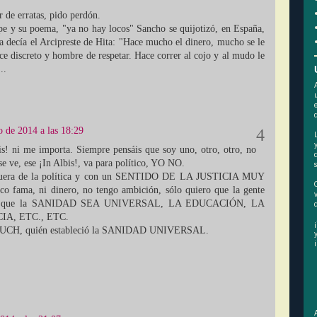
 de erratas, pido perdón.
e y su poema, "ya no hay locos" Sancho se quijotizó, en España,
Ya decía el Arcipreste de Hita: "Hace mucho el dinero, mucho se le
ce discreto y hombre de respetar. Hace correr al cojo y al mudo le
..
o de 2014 a las 18:29
is! ni me importa. Siempre pensáis que soy uno, otro, otro, no
se ve, ese ¡In Albis!, va para político, YO NO.
fuera de la política y con un SENTIDO DE LA JUSTICIA MUY
ama, ni dinero, no tengo ambición, sólo quiero que la gente
 que la SANIDAD SEA UNIVERSAL, LA EDUCACIÓN, LA
A, ETC., ETC.
UCH, quién estableció la SANIDAD UNIVERSAL.