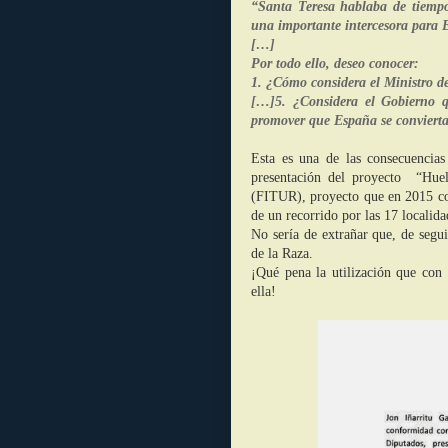
“Santa Teresa hablaba de tiempo
una importante intercesora para E
[…]
Por todo ello, deseo conocer:
1. ¿Cómo considera el Ministro de
[…]5. ¿Considera el Gobierno q
promover que España se conviert
Esta es una de las consecuencias 
presentación del proyecto “Huel
(FITUR), proyecto que en 2015 co
de un recorrido por las 17 localid
No sería de extrañar que, de segui
de la Raza.
¡Qué pena la utilización que con 
ella!