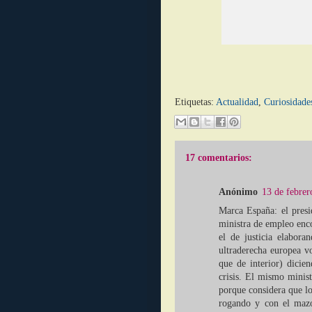
Etiquetas:
Actualidad
,
Curiosidade
17 comentarios:
Anónimo
13 de febrer
Marca España: el presi
ministra de empleo enc
el de justicia elabora
ultraderecha europea vo
que de interior) dicie
crisis. El mismo minis
porque considera que l
rogando y con el mazo