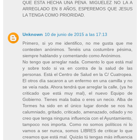
QUE ESTA HECHA UNA PENA. MIGUELEZ NO LA A
ARREGLADO EN 8 AÑOS, ESPEREMOS QUE JESUS
LA TENGA COMO PRIORIDAD.
Unknown
10 de junio de 2015 a las 17:13
Primero, si yo me identifico, no me gusta que me
contesten anónimos. Tenéis una costumbre pésima,
siempre hablando y comentando como Anónimos.
No tengo que arreglar nada. Comento lo que está mal
y sobre todo si va en contra de la salud de las
personas. Está el Centro de Salud en la C/ Cuatropea.
El otros día sacaron a un enfermo en una camilla y no
se veía nada. Ahora tendrá que arreglar la calle, (ya he
criticado que está muy mal), el nuevo Equipo de
Gobierno. Tienes mala baba o eres un necio. Alba de
Tormes ha sido en el único lugar donde se nos ha
calumniado, gritado, criticado, amenazado, odiado y no
creo que tenga ninguna influencia con el Ayuntamiento,
tampoco nos importa. Como no somos políticos ni lo
vamos a ser nunca, somos LIBRES de criticar lo que
creamos que está mal. Quizás tú tengas más influencia