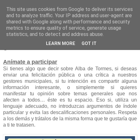
This site uses cookies from Google to deliver its services
and to analyze traffic. Your IP address and user-agent are
shared with Google along with performance and security
metrics to ensure quality of service, generate usage
statistics, and to detect and address abuse.
lunes, 1 de junio de 2015
LEARN MORE
GOT IT
¿Hablamos de Alba?
Anímate a participar
Si tienes algo que decir sobre Alba de Tormes, si deseas
enviar una felicitación pública o una crítica a nuestros
gestores municipales, si tu intención es compartir alguna
información interesante, o simplemente si quieres
manifestar tu opinión sobre temas generales que nos
afecten a todos… éste es tu espacio. Eso si, utiliza un
lenguaje adecuado, no introduzcas argumentos de índole
particular y evita las descalificaciones personales. Respeta
a los demás y trátalos de la misma forma que te gustaría que
a ti te tratasen.