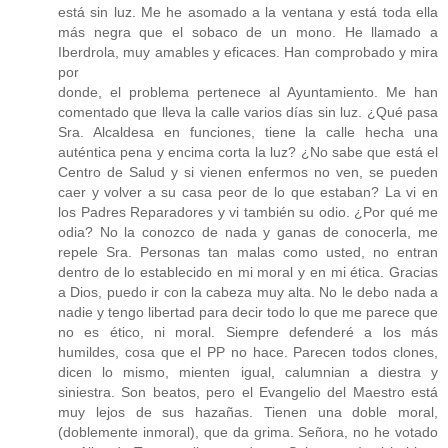
está sin luz. Me he asomado a la ventana y está toda ella
más negra que el sobaco de un mono. He llamado a
Iberdrola, muy amables y eficaces. Han comprobado y mira
por
donde, el problema pertenece al Ayuntamiento. Me han
comentado que lleva la calle varios días sin luz. ¿Qué pasa
Sra. Alcaldesa en funciones, tiene la calle hecha una
auténtica pena y encima corta la luz? ¿No sabe que está el
Centro de Salud y si vienen enfermos no ven, se pueden
caer y volver a su casa peor de lo que estaban? La vi en
los Padres Reparadores y vi también su odio. ¿Por qué me
odia? No la conozco de nada y ganas de conocerla, me
repele Sra. Personas tan malas como usted, no entran
dentro de lo establecido en mi moral y en mi ética. Gracias
a Dios, puedo ir con la cabeza muy alta. No le debo nada a
nadie y tengo libertad para decir todo lo que me parece que
no es ético, ni moral. Siempre defenderé a los más
humildes, cosa que el PP no hace. Parecen todos clones,
dicen lo mismo, mienten igual, calumnian a diestra y
siniestra. Son beatos, pero el Evangelio del Maestro está
muy lejos de sus hazañas. Tienen una doble moral,
(doblemente inmoral), que da grima. Señora, no he votado