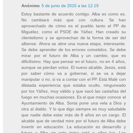
Anónimo
5 de junio de 2015 a las 12:19
Estoy bastante de acuerdo contigo. Alba es como es.
No cambiará más que con cultura. Se han
aprovechado de cómo es el pueblo tanto el PP de
Miguélez, como el PSOE de Yáñez. Han creado su
clientelismo y se aprovechan de la forma de ser del
albense. Ahora se abre una nueva etapa, interesante.
Se debe aprender de los errores cometidos. Se debe
mirar por el futuro de Alba y un cambio, que es
dificilísimo. Hay que pensar en el futuro, no en 4 años,
aunque se pierdan votos. El nuevo alcalde, Jesús, está
por saber cómo va a gobernar, si se va a dejar
manipular o no, si va a contar con el PP. Está Malé con
dilatada experiencia que estaba oculto, ninguneado
por los Yáñez, muy válido y que sacó las castañas del
fuego en muchas ocasiones. Es el que mejor conoce el
Ayuntamiento de Alba. Sonia pone una vela a Dios y
otra al diablo. Y lo que digo siempre es muy saludable
que nadie debe estar más de 8 años en un cargo. El
alcalde que de verdad mire por el futuro de Alba debe
invertir en educación. La educación es desarrollo y
futuro y Alba en este tema está a años luz. Los