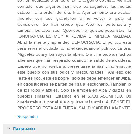
se han dedicado a amedrentar a la gente de Alba. Me han
contado, que algunos han sido perseguidos, las multas
estaban a la orden del día. Ir al Ayuntamiento era acabar
riñendo con ese grandullón o no volver a pisar el
Consistorio. Se han creído que Alba les pertenecía y
también los albenses. Queridos franquistas-peperistas, la
IGNORANCIA ES MUY ATREVIDA E IMPLICA MALDAD.
Abrid la mente y aprended DEMOCRACIA. El político está
para servir al ciudadano, no el ciudadano al político. La Sra.
Miguélez odia y los suyos también. Sra., he oído a muchos
albenses que han respirado cuando ha salido de alcaldesa.
Espero que no vuelva a presentarse jamás y no ensucie
este pueblo con sus odios y mezquindades. ¡Ah! eso de:
"este es rico, este es pobre" sólo se debe entender en Alba,
en otros lugares se parten de risa al escucharlo. También lo
de los rojos y azules. Sólo se emplea en Alba y quizás en
pueblos similares. Estamos en el S.XXI ASUMIRLO. Os
quedasteis allá por el XIX o quizás más atrás. ALBENSE EL
PROGRESO ESTÁ AHI FUERA, SALID Y ABRID LA MENTE.
Responder
Respuestas