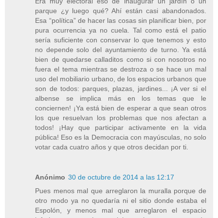
Era muy electoral eso de inaugurar un jardín o un
parque ¿y luego qué? Ahí están casi abandonados.
Esa “política” de hacer las cosas sin planificar bien, por
pura ocurrencia ya no cuela. Tal como está el patio
sería suficiente con conservar lo que tenemos y esto
no depende solo del ayuntamiento de turno. Ya está
bien de quedarse calladitos como si con nosotros no
fuera el tema mientras se destroza o se hace un mal
uso del mobiliario urbano, de los espacios urbanos que
son de todos: parques, plazas, jardines... ¡A ver si el
albense se implica más en los temas que le
conciernen! ¡Ya está bien de esperar a que sean otros
los que resuelvan los problemas que nos afectan a
todos! ¡Hay que participar activamente en la vida
pública! Eso es la Democracia con mayúsculas, no solo
votar cada cuatro años y que otros decidan por ti.
Anónimo
30 de octubre de 2014 a las 12:17
Pues menos mal que arreglaron la muralla porque de
otro modo ya no quedaría ni el sitio donde estaba el
Espolón, y menos mal que arreglaron el espacio