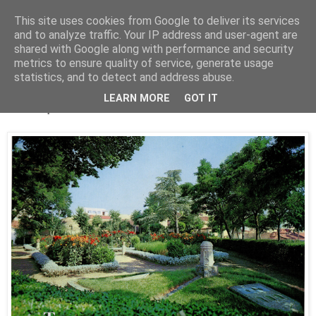
This site uses cookies from Google to deliver its services
and to analyze traffic. Your IP address and user-agent are
shared with Google along with performance and security
metrics to ensure quality of service, generate usage
statistics, and to detect and address abuse.
martes, 28 de octubre de 2014
LEARN MORE
GOT IT
El Espolón: Año 1973