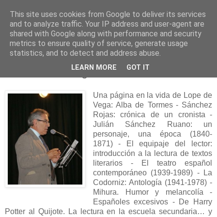
This site uses cookies from Google to deliver its services
and to analyze traffic. Your IP address and user-agent are
shared with Google along with performance and security
metrics to ensure quality of service, generate usage
statistics, and to detect and address abuse.
sábado, 18 de octubre de 2014
LEARN MORE
GOT IT
Escritores a la greña
Una página en la vida de Lope de
Vega: Alba de Tormes
- Sánchez
Rojas: crónica de un cronista
-
Julián Sánchez Ruano: un
personaje, una época (1840-
1871)
- El equipaje del lector:
introducción a la lectura de textos
literarios - El teatro español
contemporáneo (1939-1989) - La
Codorniz: Antología (1941-1978) -
Mihura. Humor y melancolía
-
Españoles excesivos - De Harry
Potter al Quijote. La lectura en la escuela secundaria… y