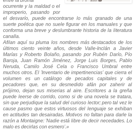
entre la broma
ocurrente y la maldad o el
improperio, pasando por
el desvarío, puede encontrarse lo más granado de una
suerte poética que no suele figurar en los manuales y que
conforma una breve y deslumbrante historia de la literatura
canalla.
Afilan aquí su pluma los nombres más destacados de los
últimos ciento veinte años, desde Valle-Inclán a Javier
Marías y Roberto Bolaño, pasando por Rubén Darío, Pío
Baroja, Juan Ramón Jiménez, Jorge Luis Borges, Pablo
Neruda, Camilo José Cela o Francisco Umbral entre
muchos otros. El 'Inventario de impertinencias' que cierra el
volumen es un catálogo de pecados capitales y de
pecadores que, en su desmedido afán por zaherir al
prójimo, dejan sus miserias al aire. Escritores a la greña
puede leerse de corrido, como si de una novela se tratara,
sin que perjudique la salud del curioso lector; pero tal vez le
cause pasmo que estos virtuosos del lenguaje se exhiban
en actitudes tan desairadas. Motivos no faltan para darle la
razón a Montaigne: 'Nadie está libre de decir necedades. Lo
malo es decirlas con esmero'.»