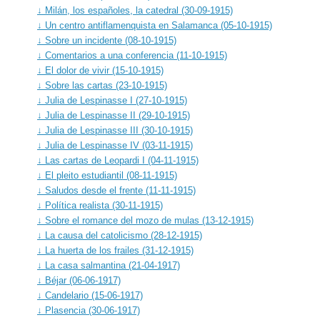
↓ Milán, los españoles, la catedral (30-09-1915)
↓ Un centro antiflamenquista en Salamanca (05-10-1915)
↓ Sobre un incidente (08-10-1915)
↓ Comentarios a una conferencia (11-10-1915)
↓ El dolor de vivir (15-10-1915)
↓ Sobre las cartas (23-10-1915)
↓ Julia de Lespinasse I (27-10-1915)
↓ Julia de Lespinasse II (29-10-1915)
↓ Julia de Lespinasse III (30-10-1915)
↓ Julia de Lespinasse IV (03-11-1915)
↓ Las cartas de Leopardi I (04-11-1915)
↓ El pleito estudiantil (08-11-1915)
↓ Saludos desde el frente (11-11-1915)
↓ Política realista (30-11-1915)
↓ Sobre el romance del mozo de mulas (13-12-1915)
↓ La causa del catolicismo (28-12-1915)
↓ La huerta de los frailes (31-12-1915)
↓ La casa salmantina (21-04-1917)
↓ Béjar (06-06-1917)
↓ Candelario (15-06-1917)
↓ Plasencia (30-06-1917)