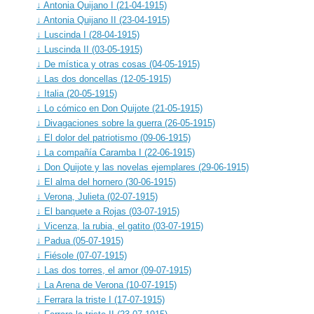
↓ Antonia Quijano I (21-04-1915)
↓ Antonia Quijano II (23-04-1915)
↓ Luscinda I (28-04-1915)
↓ Luscinda II (03-05-1915)
↓ De mística y otras cosas (04-05-1915)
↓ Las dos doncellas (12-05-1915)
↓ Italia (20-05-1915)
↓ Lo cómico en Don Quijote (21-05-1915)
↓ Divagaciones sobre la guerra (26-05-1915)
↓ El dolor del patriotismo (09-06-1915)
↓ La compañía Caramba I (22-06-1915)
↓ Don Quijote y las novelas ejemplares (29-06-1915)
↓ El alma del hornero (30-06-1915)
↓ Verona, Julieta (02-07-1915)
↓ El banquete a Rojas (03-07-1915)
↓ Vicenza, la rubia, el gatito (03-07-1915)
↓ Padua (05-07-1915)
↓ Fiésole (07-07-1915)
↓ Las dos torres, el amor (09-07-1915)
↓ La Arena de Verona (10-07-1915)
↓ Ferrara la triste I (17-07-1915)