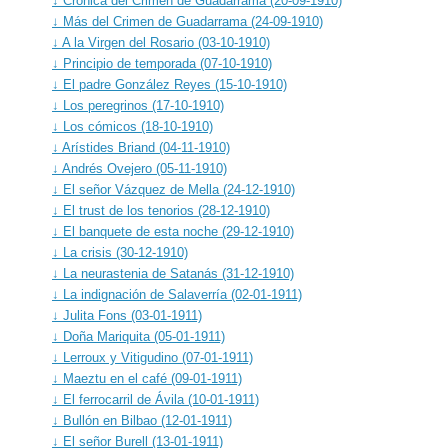
↓ Crónica del Crimen de Guadarrama (20-09-1910)
↓ Más del Crimen de Guadarrama (24-09-1910)
↓ A la Virgen del Rosario (03-10-1910)
↓ Principio de temporada (07-10-1910)
↓ El padre González Reyes (15-10-1910)
↓ Los peregrinos (17-10-1910)
↓ Los cómicos (18-10-1910)
↓ Arístides Briand (04-11-1910)
↓ Andrés Ovejero (05-11-1910)
↓ El señor Vázquez de Mella (24-12-1910)
↓ El trust de los tenorios (28-12-1910)
↓ El banquete de esta noche (29-12-1910)
↓ La crisis (30-12-1910)
↓ La neurastenia de Satanás (31-12-1910)
↓ La indignación de Salaverría (02-01-1911)
↓ Julita Fons (03-01-1911)
↓ Doña Mariquita (05-01-1911)
↓ Lerroux y Vitigudino (07-01-1911)
↓ Maeztu en el café (09-01-1911)
↓ El ferrocarril de Ávila (10-01-1911)
↓ Bullón en Bilbao (12-01-1911)
↓ El señor Burell (13-01-1911)