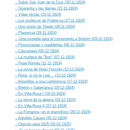
↓ Sobre San Juan de la Cruz (20-11-1924)
↓ Spaventa y las damas (22-11-1924)
↓ Vidas rectas (23-11-1924)
↓ Los muñecos de Podrecca (27-11-1924)
↓ Una visión de Toledo (28-11-1924)
↓ Plasencia (29-11-1924)
↓ ¡Una moneda para el monumento a Bretón! (03-12-1924)
↓ Provincianas y madrileñas (04-12-1924)
↓ Cancionera (05-12-1924)
↓ La muñeca de "Bon" (07-12-1924)
↓ Pepe Romeu (11-12-1924)
↓ La novia de Hugo Fóscolo (12-12-1924)
↓ Rosa, si no te cogí… (13-12-1924)
↓ Apostillas a una conferencia (17-12-1924)
↓ Bretón y Salamanca (18-12-1924)
↓ En Villa-Rosa I (19-12-1924)
↓ La tierra de la alegría (24-12-1924)
↓ En Villa-Rosa II (27-12-1924)
↓ La Fornarina, en el gramófono (28-12-1924)
↓ Antoñito Casero (30-12-1924)
↓ Oración para 1925 (02-01-1925)