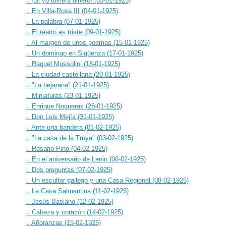
↓ ¡Si yo tuviera dinero! (03-01-1925)
↓ En Villa-Rosa III (04-01-1925)
↓ La palabra (07-01-1925)
↓ El teatro es triste (09-01-1925)
↓ Al margen de unos poemas (15-01-1925)
↓ Un domingo en Sigüenza (17-01-1925)
↓ Raquel Mussolini (18-01-1925)
↓ La ciudad castellana (20-01-1925)
↓ "La bejarana" (21-01-1925)
↓ Miniaturas (23-01-1925)
↓ Enrique Nogueras (28-01-1925)
↓ Don Luis Mejía (31-01-1925)
↓ Ante una bandera (01-02-1925)
↓ "La casa de la Troya" (03-02-1925)
↓ Rosario Pino (04-02-1925)
↓ En el aniversario de Lenin (06-02-1925)
↓ Dos preguntas (07-02-1925)
↓ Un escultor gallego y una Casa Regional (08-02-1925)
↓ La Casa Salmantina (11-02-1925)
↓ Jesús Basiano (12-02-1925)
↓ Cabeza y corazón (14-02-1925)
↓ Añoranzas (15-02-1925)