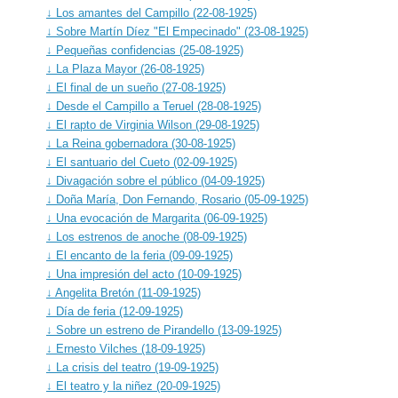
↓ Los amantes del Campillo (22-08-1925)
↓ Sobre Martín Díez "El Empecinado" (23-08-1925)
↓ Pequeñas confidencias (25-08-1925)
↓ La Plaza Mayor (26-08-1925)
↓ El final de un sueño (27-08-1925)
↓ Desde el Campillo a Teruel (28-08-1925)
↓ El rapto de Virginia Wilson (29-08-1925)
↓ La Reina gobernadora (30-08-1925)
↓ El santuario del Cueto (02-09-1925)
↓ Divagación sobre el público (04-09-1925)
↓ Doña María, Don Fernando, Rosario (05-09-1925)
↓ Una evocación de Margarita (06-09-1925)
↓ Los estrenos de anoche (08-09-1925)
↓ El encanto de la feria (09-09-1925)
↓ Una impresión del acto (10-09-1925)
↓ Angelita Bretón (11-09-1925)
↓ Día de feria (12-09-1925)
↓ Sobre un estreno de Pirandello (13-09-1925)
↓ Ernesto Vilches (18-09-1925)
↓ La crisis del teatro (19-09-1925)
↓ El teatro y la niñez (20-09-1925)