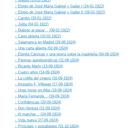
↓ Madrid (20-01-1922)
↓ Elogio de José María Gabriel y Galán I (24-01-1922)
↓ Elogio de José María Gabriel y Galán II (26-01-1922)
↓ Cambó (30-01-1922)
↓ Julita (04-02-1922)
↓ Dialogo al pasar… (09-02-1922)
↓ Carta abierta (20-02-1922)
↓ Salamanca en Madrid (29-08-1924)
↓ Una carta abierta (02-09-1924)
↓ Elenita Cánovas y una teoría sobre la madrileña (04-09-1924)
↓ Páginas autobiográficas (11-09-1924)
↓ Ricardo Marín (13-09-1924)
↓ Cuatro años (14-09-1924)
↓ La colilla del cigarro (16-09-1924)
↓ Amparito F. Villegas (17-09-1924)
↓ Unas horas en Alba (18-09-1924)
↓ María Fernanda… (19-09-1924)
↓ Confidencias (20-09-1924)
↓ Don Ventura (21-09-1924)
↓ Al marchar… (24-09-1924)
↓ Vida nueva (27-09-1924)
↓ Príncipes y estudiantes (01-10-1924)