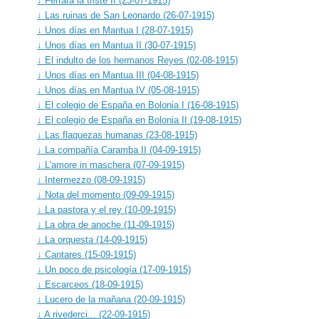
↓ Ferrara la triste II (23-07-1915)
↓ Las ruinas de San Leonardo (26-07-1915)
↓ Unos días en Mantua I (28-07-1915)
↓ Unos días en Mantua II (30-07-1915)
↓ El indulto de los hermanos Reyes (02-08-1915)
↓ Unos días en Mantua III (04-08-1915)
↓ Unos días en Mantua IV (05-08-1915)
↓ El colegio de España en Bolonia I (16-08-1915)
↓ El colegio de España en Bolonia II (19-08-1915)
↓ Las flaquezas humanas (23-08-1915)
↓ La compañía Caramba II (04-09-1915)
↓ L'amore in maschera (07-09-1915)
↓ Intermezzo (08-09-1915)
↓ Nota del momento (09-09-1915)
↓ La pastora y el rey (10-09-1915)
↓ La obra de anoche (11-09-1915)
↓ La orquesta (14-09-1915)
↓ Cantares (15-09-1915)
↓ Un poco de psicología (17-09-1915)
↓ Escarceos (18-09-1915)
↓ Lucero de la mañana (20-09-1915)
↓ A rivederci... (22-09-1915)