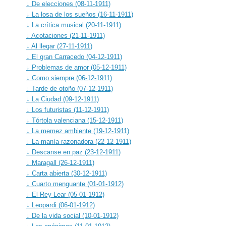
↓ De elecciones (08-11-1911)
↓ La losa de los sueños (16-11-1911)
↓ La crítica musical (20-11-1911)
↓ Acotaciones (21-11-1911)
↓ Al llegar (27-11-1911)
↓ El gran Carracedo (04-12-1911)
↓ Problemas de amor (05-12-1911)
↓ Como siempre (06-12-1911)
↓ Tarde de otoño (07-12-1911)
↓ La Ciudad (09-12-1911)
↓ Los futuristas (11-12-1911)
↓ Tórtola valenciana (15-12-1911)
↓ La memez ambiente (19-12-1911)
↓ La manía razonadora (22-12-1911)
↓ Descanse en paz (23-12-1911)
↓ Maragall (26-12-1911)
↓ Carta abierta (30-12-1911)
↓ Cuarto menguante (01-01-1912)
↓ El Rey Lear (05-01-1912)
↓ Leopardi (06-01-1912)
↓ De la vida social (10-01-1912)