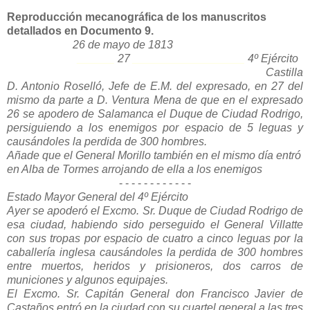
Reproducción mecanográfica de los manuscritos
detallados en Documento 9.
26 de mayo de 1813
______
27
__________________
4º Ejército
Castilla
D. Antonio Roselló, Jefe de E.M. del expresado, en 27 del
mismo da parte a D. Ventura Mena de que en el expresado
26 se apodero de Salamanca el Duque de Ciudad Rodrigo,
persiguiendo a los enemigos por espacio de 5 leguas y
causándoles la perdida de 300 hombres.
Añade que el General Morillo también en el mismo día entró
en Alba de Tormes arrojando de ella a los enemigos
- - - - - - - - - - - -
Estado Mayor General del 4º Ejército
Ayer se apoderó el Excmo. Sr. Duque de Ciudad Rodrigo de
esa ciudad, habiendo sido perseguido el General Villatte
con sus tropas por espacio de cuatro a cinco leguas por la
caballería inglesa causándoles la perdida de 300 hombres
entre muertos, heridos y prisioneros, dos carros de
municiones y algunos equipajes.
El Excmo. Sr. Capitán General don Francisco Javier de
Castaños entró en la ciudad con su cuartel general a las tres