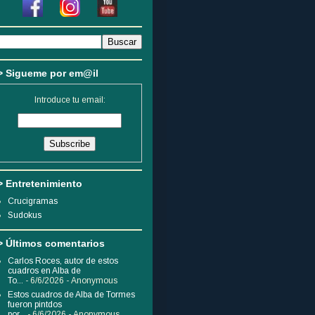
> Sigueme por em@il
Introduce tu email:
> Entretenimiento
Crucigramas
Sudokus
> Últimos comentarios
Carlos Roces, autor de estos
cuadros en Alba de
To...
- 6/6/2026
- Anonymous
Estos cuadros de Alba de Tormes
fueron pintdos
por...
- 6/6/2026
- Anonymous