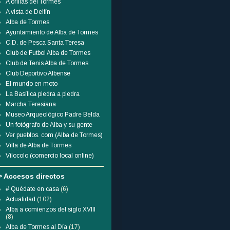
A orillas del Tormes
A vista de Delfín
Alba de Tormes
Ayuntamiento de Alba de Tormes
C.D. de Pesca Santa Teresa
Club de Futbol Alba de Tormes
Club de Tenis Alba de Tormes
Club Deportivo Albense
El mundo en moto
La Basílica piedra a piedra
Marcha Teresiana
Museo Arqueológico Padre Belda
Un fotógrafo de Alba y su gente
Ver pueblos. com (Alba de Tormes)
Villa de Alba de Tormes
Vilocolo (comercio local online)
> Accesos directos
# Quédate en casa
(6)
Actualidad
(102)
Alba a comienzos del siglo XVIII
(8)
Alba de Tormes al Día
(17)