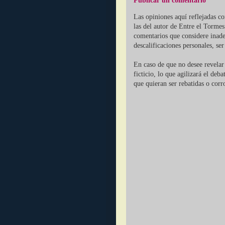
Publicar un comentario
Las opiniones aquí reflejadas c
las del autor de Entre el Tormes
comentarios que considere inade
descalificaciones personales, se
En caso de que no desee revelar 
ficticio, lo que agilizará el deb
que quieran ser rebatidas o corr