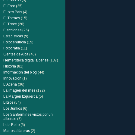
El Espolón
(5)
El Foro
(25)
El otro País
(4)
El Tormes
(15)
El Trece
(26)
Elecciones
(26)
Estadísticas
(9)
Fotodenuncia
(15)
Fotografía
(11)
Gentes de Alba
(43)
Hemeroteca digital albense
(137)
Historia
(81)
Información del blog
(44)
Innovación
(1)
L'Aceña
(36)
La imagen del mes
(192)
La Margen Izquierda
(5)
Libros
(54)
Los Junkos
(6)
Los Sanfermines vistos por un
albense
(8)
Luis Bello
(5)
Manos alfareras
(2)