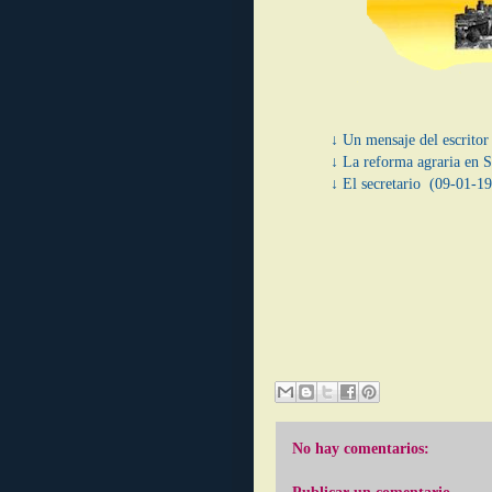
↓ Un mensaje del escrito
↓ La reforma agraria en
↓ El secretario (09-01-1
No hay comentarios: