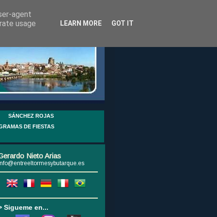
user-agent
erate usage
LEARN MORE
GOT IT
SÁNCHEZ ROJAS
GRAMAS DE FIESTAS
Gerardo Nieto Arias
info@entreeltormesybutarque.es
> Sigueme en...