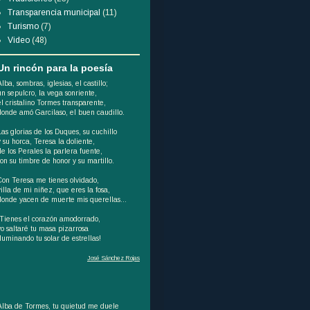
Transparencia municipal
(11)
Turismo
(7)
Video
(48)
Un rincón para la poesía
Alba, sombras, iglesias, el castillo;
un sepulcro, la vega sonriente,
el cristalino Tormes transparente,
donde amó Garcilaso, el buen caudillo.
Las glorias de los Duques, su cuchillo
y su horca, Teresa la doliente,
de los Perales la parlera fuente,
son su timbre de honor y su martillo.
Con Teresa me tienes olvidado,
villa de mi niñez, que eres la fosa,
donde yacen de muerte mis querellas...
¡Tienes el corazón amodorrado,
yo saltaré tu masa pizarrosa
iluminando tu solar de estrellas!
José Sánchez Rojas
Alba de Tormes, tu quietud me duele