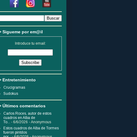
> Sigueme por em@il
Introduce tu email:
> Entretenimiento
Crucigramas
Sudokus
> Últimos comentarios
Carlos Roces, autor de estos
cuadros en Alba de
To...
- 6/6/2026
- Anonymous
Estos cuadros de Alba de Tormes
fueron pintdos
por...
- 6/6/2026
- Anonymous