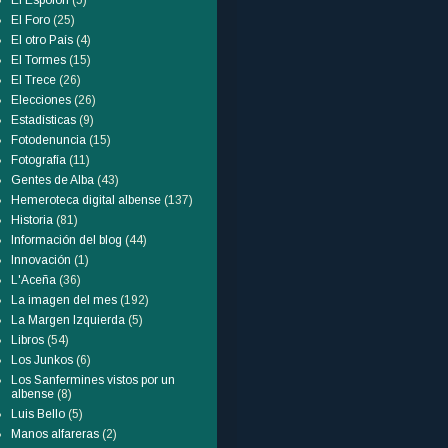
El Espolón
(5)
El Foro
(25)
El otro País
(4)
El Tormes
(15)
El Trece
(26)
Elecciones
(26)
Estadísticas
(9)
Fotodenuncia
(15)
Fotografía
(11)
Gentes de Alba
(43)
Hemeroteca digital albense
(137)
Historia
(81)
Información del blog
(44)
Innovación
(1)
L'Aceña
(36)
La imagen del mes
(192)
La Margen Izquierda
(5)
Libros
(54)
Los Junkos
(6)
Los Sanfermines vistos por un
albense
(8)
Luis Bello
(5)
Manos alfareras
(2)