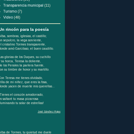
Transparencia municipal
(11)
Turismo
(7)
Video
(48)
Un rincón para la poesía
Alba, sombras, iglesias, el castillo;
un sepulcro, la vega sonriente,
el cristalino Tormes transparente,
donde amó Garcilaso, el buen caudillo.
Las glorias de los Duques, su cuchillo
y su horca, Teresa la doliente,
de los Perales la parlera fuente,
son su timbre de honor y su martillo.
Con Teresa me tienes olvidado,
villa de mi niñez, que eres la fosa,
donde yacen de muerte mis querellas...
¡Tienes el corazón amodorrado,
yo saltaré tu masa pizarrosa
iluminando tu solar de estrellas!
José Sánchez Rojas
Alba de Tormes, tu quietud me duele