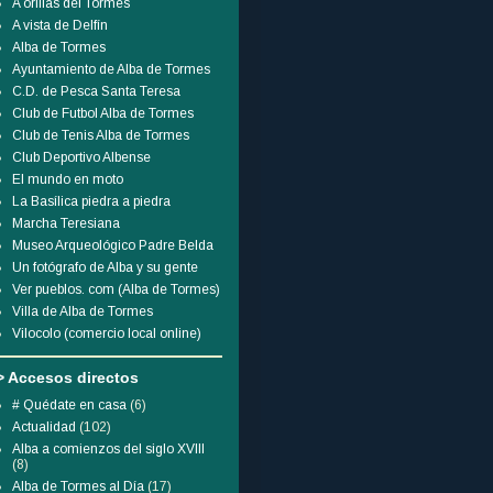
A orillas del Tormes
A vista de Delfín
Alba de Tormes
Ayuntamiento de Alba de Tormes
C.D. de Pesca Santa Teresa
Club de Futbol Alba de Tormes
Club de Tenis Alba de Tormes
Club Deportivo Albense
El mundo en moto
La Basílica piedra a piedra
Marcha Teresiana
Museo Arqueológico Padre Belda
Un fotógrafo de Alba y su gente
Ver pueblos. com (Alba de Tormes)
Villa de Alba de Tormes
Vilocolo (comercio local online)
> Accesos directos
# Quédate en casa
(6)
Actualidad
(102)
Alba a comienzos del siglo XVIII
(8)
Alba de Tormes al Día
(17)