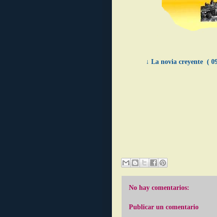
↓ La novia creyente ( 0
No hay comentarios:
Publicar un comentario