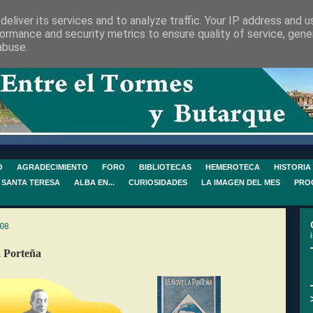
eliver its services and to analyze traffic. Your IP address and 
ormance and security metrics to ensure quality of service, gen
abuse.
O
AGRADECIMIENTO
FORO
BIBLIOTECAS
HEMEROTECA
HISTORIA
 SANTA TERESA
ALBA EN...
CURIOSIDADES
LA IMAGEN DEL MES
PRO
08
a Porteña