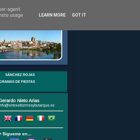
user-agent
erate usage
LEARN MORE
GOT IT
SÁNCHEZ ROJAS
GRAMAS DE FIESTAS
Gerardo Nieto Arias
info@entreeltormesybutarque.es
> Sigueme en...