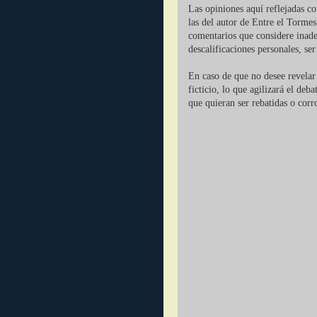
Las opiniones aquí reflejadas c
las del autor de Entre el Tormes
comentarios que considere inade
descalificaciones personales, se
En caso de que no desee revelar 
ficticio, lo que agilizará el deb
que quieran ser rebatidas o corr