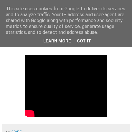
This site uses cookies from Google to deliver its services
and to analyze traffic. Your IP address and user-agent are
shared with Google along with performance and security
metrics to ensure quality of service, generate usage
statistics, and to detect and address abuse.
miércoles, 12 de marzo de 2008
LEARN MORE
GOT IT
Juan Pablo II en Alba de Tormes
en
23:55