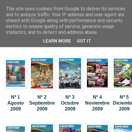
This site uses cookies from Google to deliver its services
and to analyze traffic. Your IP address and user-agent are
shared with Google along with performance and security
metrics to ensure quality of service, generate usage
statistics, and to detect and address abuse.
miércoles, 12 de marzo de 2008
LEARN MORE
GOT IT
Alba de Tormes al Día
Nº 1
Nº 2
Nº 3
Nº 4
Nº 5
Agosto
Septiembre
Octubre
Noviembre
Diciemb
2009
2009
2009
2009
2009