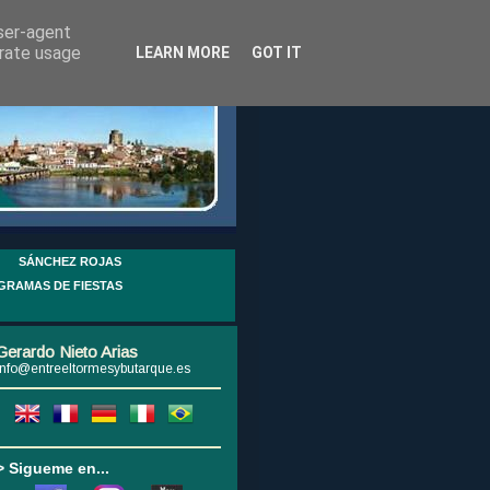
user-agent
erate usage
LEARN MORE
GOT IT
SÁNCHEZ ROJAS
GRAMAS DE FIESTAS
Gerardo Nieto Arias
info@entreeltormesybutarque.es
> Sigueme en...