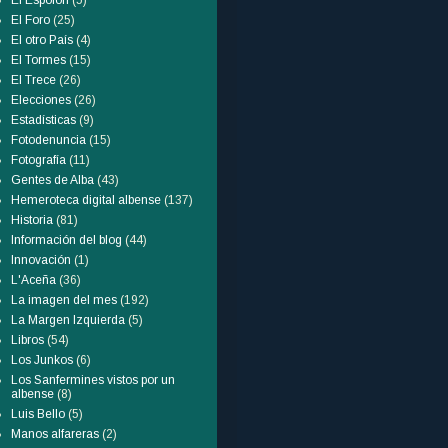
El Espolón
(5)
El Foro
(25)
El otro País
(4)
El Tormes
(15)
El Trece
(26)
Elecciones
(26)
Estadísticas
(9)
Fotodenuncia
(15)
Fotografía
(11)
Gentes de Alba
(43)
Hemeroteca digital albense
(137)
Historia
(81)
Información del blog
(44)
Innovación
(1)
L'Aceña
(36)
La imagen del mes
(192)
La Margen Izquierda
(5)
Libros
(54)
Los Junkos
(6)
Los Sanfermines vistos por un
albense
(8)
Luis Bello
(5)
Manos alfareras
(2)