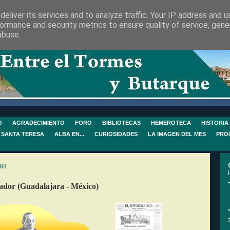
eliver its services and to analyze traffic. Your IP address and 
ormance and security metrics to ensure quality of service, gen
abuse.
O
AGRADECIMIENTO
FORO
BIBLIOTECAS
HEMEROTECA
HISTORIA
 SANTA TERESA
ALBA EN...
CURIOSIDADES
LA IMAGEN DEL MES
PRO
08
ador (Guadalajara - México)