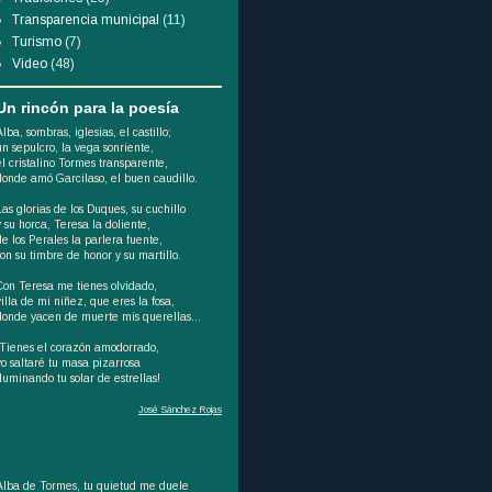
Transparencia municipal
(11)
Turismo
(7)
Video
(48)
Un rincón para la poesía
Alba, sombras, iglesias, el castillo;
un sepulcro, la vega sonriente,
el cristalino Tormes transparente,
donde amó Garcilaso, el buen caudillo.
Las glorias de los Duques, su cuchillo
y su horca, Teresa la doliente,
de los Perales la parlera fuente,
son su timbre de honor y su martillo.
Con Teresa me tienes olvidado,
villa de mi niñez, que eres la fosa,
donde yacen de muerte mis querellas...
¡Tienes el corazón amodorrado,
yo saltaré tu masa pizarrosa
iluminando tu solar de estrellas!
José Sánchez Rojas
Alba de Tormes, tu quietud me duele