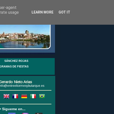
user-agent
erate usage
LEARN MORE
GOT IT
SÁNCHEZ ROJAS
GRAMAS DE FIESTAS
Gerardo Nieto Arias
info@entreeltormesybutarque.es
> Sigueme en...