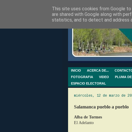
This site uses cookies from Google to d
are shared with Google along with perf
statistics, and to detect and address 
INICIO
ACERCA DE...
CONTACT
FOTOGRAFIA
VIDEO
PLUMA DE
ESPACIO ELECTORAL
miércoles, 12 de marzo de 20
Salamanca pueblo a pueblo
Alba de Tormes
El Adelanto