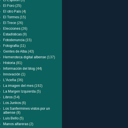
El Espolón
(5)
El Foro
(25)
El otro País
(4)
El Tormes
(15)
El Trece
(26)
Elecciones
(26)
Estadísticas
(9)
Fotodenuncia
(15)
Fotografía
(11)
Gentes de Alba
(43)
Hemeroteca digital albense
(137)
Historia
(81)
Información del blog
(44)
Innovación
(1)
L'Aceña
(36)
La imagen del mes
(192)
La Margen Izquierda
(5)
Libros
(54)
Los Junkos
(6)
Los Sanfermines vistos por un
albense
(8)
Luis Bello
(5)
Manos alfareras
(2)