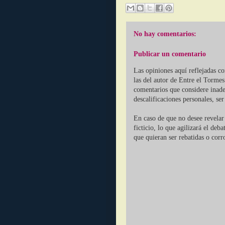
No hay comentarios:
Publicar un comentario
Las opiniones aquí reflejadas c
las del autor de Entre el Tormes
comentarios que considere inade
descalificaciones personales, se
En caso de que no desee revelar 
ficticio, lo que agilizará el deb
que quieran ser rebatidas o corr