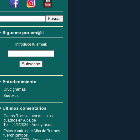
> Sigueme por em@il
Introduce tu email:
> Entretenimiento
Crucigramas
Sudokus
> Últimos comentarios
Carlos Roces, autor de estos
cuadros en Alba de
To...
- 6/6/2026
- Anonymous
Estos cuadros de Alba de Tormes
fueron pintdos
por...
- 6/6/2026
- Anonymous