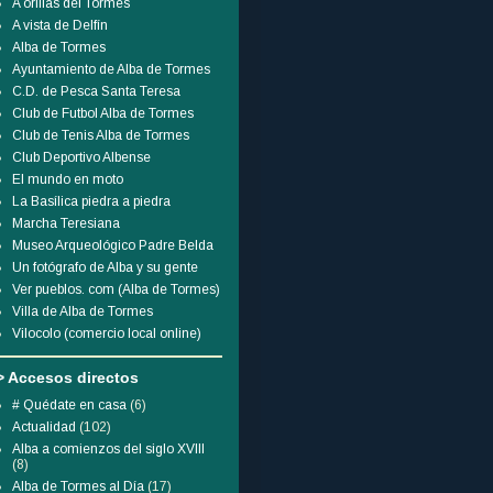
A orillas del Tormes
A vista de Delfín
Alba de Tormes
Ayuntamiento de Alba de Tormes
C.D. de Pesca Santa Teresa
Club de Futbol Alba de Tormes
Club de Tenis Alba de Tormes
Club Deportivo Albense
El mundo en moto
La Basílica piedra a piedra
Marcha Teresiana
Museo Arqueológico Padre Belda
Un fotógrafo de Alba y su gente
Ver pueblos. com (Alba de Tormes)
Villa de Alba de Tormes
Vilocolo (comercio local online)
> Accesos directos
# Quédate en casa
(6)
Actualidad
(102)
Alba a comienzos del siglo XVIII
(8)
Alba de Tormes al Día
(17)