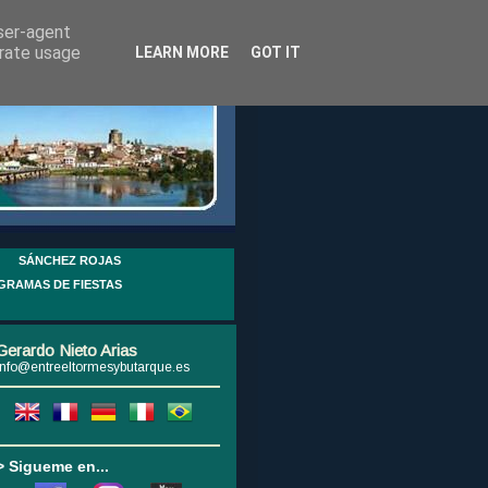
user-agent
erate usage
LEARN MORE
GOT IT
SÁNCHEZ ROJAS
GRAMAS DE FIESTAS
Gerardo Nieto Arias
info@entreeltormesybutarque.es
> Sigueme en...