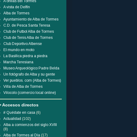
A orillas del Tormes
A vista de Delfín
Alba de Tormes
Ayuntamiento de Alba de Tormes
C.D. de Pesca Santa Teresa
Club de Futbol Alba de Tormes
Club de Tenis Alba de Tormes
Club Deportivo Albense
El mundo en moto
La Basílica piedra a piedra
Marcha Teresiana
Museo Arqueológico Padre Belda
Un fotógrafo de Alba y su gente
Ver pueblos. com (Alba de Tormes)
Villa de Alba de Tormes
Vilocolo (comercio local online)
> Accesos directos
# Quédate en casa
(6)
Actualidad
(102)
Alba a comienzos del siglo XVIII
(8)
Alba de Tormes al Día
(17)