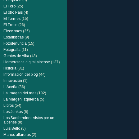
El Espolón
(5)
El Foro
(25)
El otro País
(4)
El Tormes
(15)
El Trece
(26)
Elecciones
(26)
Estadísticas
(9)
Fotodenuncia
(15)
Fotografía
(11)
Gentes de Alba
(43)
Hemeroteca digital albense
(137)
Historia
(81)
Información del blog
(44)
Innovación
(1)
L'Aceña
(36)
La imagen del mes
(192)
La Margen Izquierda
(5)
Libros
(54)
Los Junkos
(6)
Los Sanfermines vistos por un
albense
(8)
Luis Bello
(5)
Manos alfareras
(2)