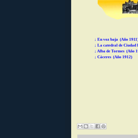
↓ En voz baja (Año 1911
↓ La catedral de Ciudad
↓ Alba de Tormes (Año 1
↓ Cáceres (Año 1912)