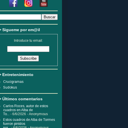
> Sigueme por em@il
Introduce tu email:
> Entretenimiento
Crucigramas
Sudokus
> Últimos comentarios
Carlos Roces, autor de estos
cuadros en Alba de
To...
- 6/6/2026
- Anonymous
Estos cuadros de Alba de Tormes
fueron pintdos
por...
- 6/6/2026
- Anonymous