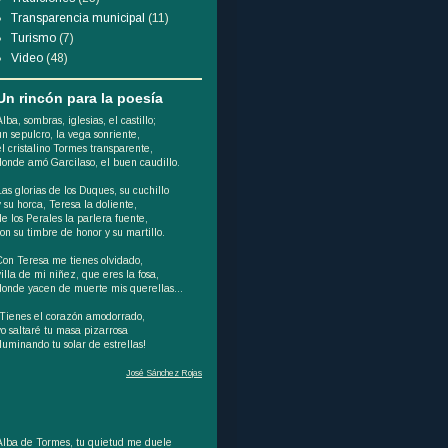
Transparencia municipal
(11)
Turismo
(7)
Video
(48)
Un rincón para la poesía
Alba, sombras, iglesias, el castillo;
un sepulcro, la vega sonriente,
el cristalino Tormes transparente,
donde amó Garcilaso, el buen caudillo.
Las glorias de los Duques, su cuchillo
y su horca, Teresa la doliente,
de los Perales la parlera fuente,
son su timbre de honor y su martillo.
Con Teresa me tienes olvidado,
villa de mi niñez, que eres la fosa,
donde yacen de muerte mis querellas...
¡Tienes el corazón amodorrado,
yo saltaré tu masa pizarrosa
iluminando tu solar de estrellas!
José Sánchez Rojas
Alba de Tormes, tu quietud me duele