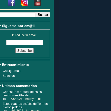
> Sigueme por em@il
Introduce tu email:
> Entretenimiento
Crucigramas
Sudokus
> Últimos comentarios
Carlos Roces, autor de estos
cuadros en Alba de
To...
- 6/6/2026
- Anonymous
Estos cuadros de Alba de Tormes
fueron pintdos
por...
- 6/6/2026
- Anonymous