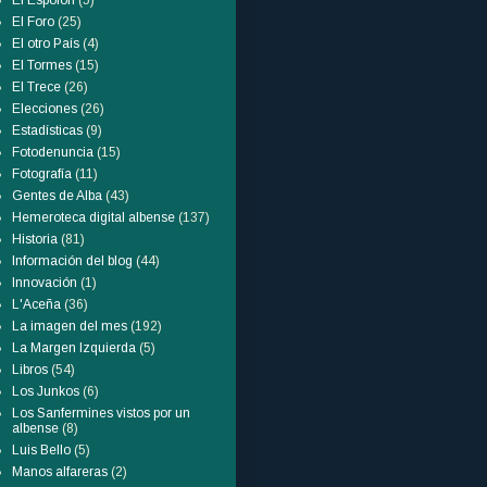
El Espolón
(5)
El Foro
(25)
El otro País
(4)
El Tormes
(15)
El Trece
(26)
Elecciones
(26)
Estadísticas
(9)
Fotodenuncia
(15)
Fotografía
(11)
Gentes de Alba
(43)
Hemeroteca digital albense
(137)
Historia
(81)
Información del blog
(44)
Innovación
(1)
L'Aceña
(36)
La imagen del mes
(192)
La Margen Izquierda
(5)
Libros
(54)
Los Junkos
(6)
Los Sanfermines vistos por un
albense
(8)
Luis Bello
(5)
Manos alfareras
(2)