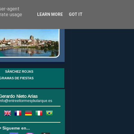
user-agent
erate usage
LEARN MORE
GOT IT
SÁNCHEZ ROJAS
GRAMAS DE FIESTAS
Gerardo Nieto Arias
info@entreeltormesybutarque.es
> Sigueme en...