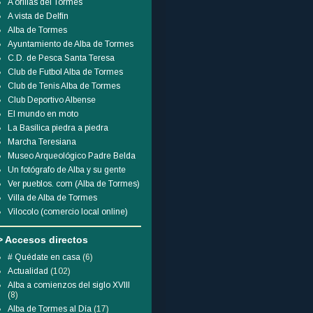
A orillas del Tormes
A vista de Delfín
Alba de Tormes
Ayuntamiento de Alba de Tormes
C.D. de Pesca Santa Teresa
Club de Futbol Alba de Tormes
Club de Tenis Alba de Tormes
Club Deportivo Albense
El mundo en moto
La Basílica piedra a piedra
Marcha Teresiana
Museo Arqueológico Padre Belda
Un fotógrafo de Alba y su gente
Ver pueblos. com (Alba de Tormes)
Villa de Alba de Tormes
Vilocolo (comercio local online)
> Accesos directos
# Quédate en casa
(6)
Actualidad
(102)
Alba a comienzos del siglo XVIII
(8)
Alba de Tormes al Día
(17)