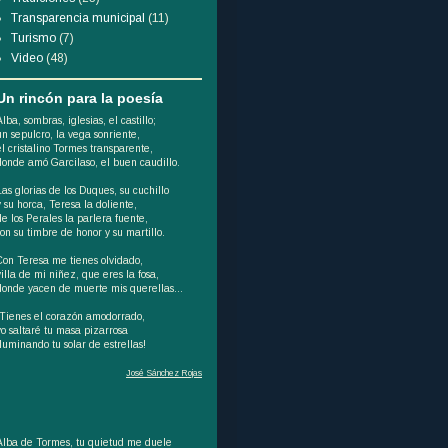
Transparencia municipal
(11)
Turismo
(7)
Video
(48)
Un rincón para la poesía
Alba, sombras, iglesias, el castillo;
un sepulcro, la vega sonriente,
el cristalino Tormes transparente,
donde amó Garcilaso, el buen caudillo.
Las glorias de los Duques, su cuchillo
y su horca, Teresa la doliente,
de los Perales la parlera fuente,
son su timbre de honor y su martillo.
Con Teresa me tienes olvidado,
villa de mi niñez, que eres la fosa,
donde yacen de muerte mis querellas...
¡Tienes el corazón amodorrado,
yo saltaré tu masa pizarrosa
iluminando tu solar de estrellas!
José Sánchez Rojas
Alba de Tormes, tu quietud me duele