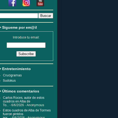
> Sigueme por em@il
Introduce tu email:
> Entretenimiento
Crucigramas
Sudokus
> Últimos comentarios
Carlos Roces, autor de estos
cuadros en Alba de
To...
- 6/6/2026
- Anonymous
Estos cuadros de Alba de Tormes
fueron pintdos
por...
- 6/6/2026
- Anonymous