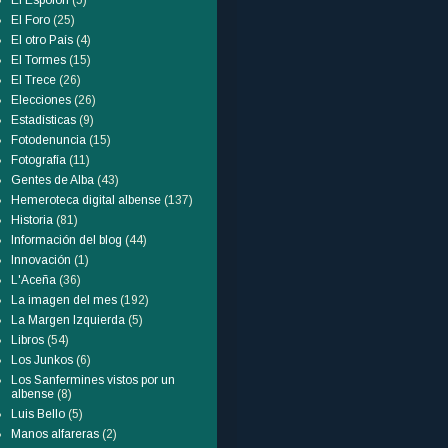
El Espolón
(5)
El Foro
(25)
El otro País
(4)
El Tormes
(15)
El Trece
(26)
Elecciones
(26)
Estadísticas
(9)
Fotodenuncia
(15)
Fotografía
(11)
Gentes de Alba
(43)
Hemeroteca digital albense
(137)
Historia
(81)
Información del blog
(44)
Innovación
(1)
L'Aceña
(36)
La imagen del mes
(192)
La Margen Izquierda
(5)
Libros
(54)
Los Junkos
(6)
Los Sanfermines vistos por un
albense
(8)
Luis Bello
(5)
Manos alfareras
(2)