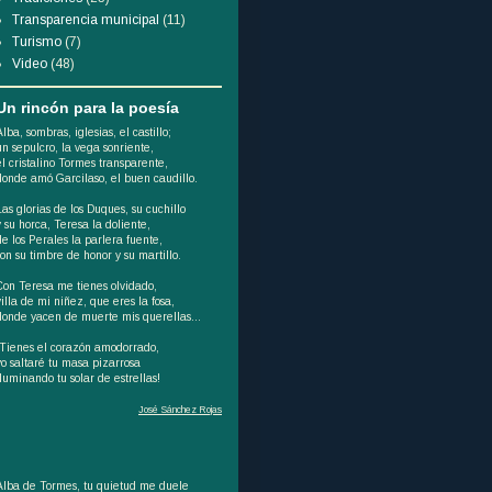
Transparencia municipal
(11)
Turismo
(7)
Video
(48)
Un rincón para la poesía
Alba, sombras, iglesias, el castillo;
un sepulcro, la vega sonriente,
el cristalino Tormes transparente,
donde amó Garcilaso, el buen caudillo.
Las glorias de los Duques, su cuchillo
y su horca, Teresa la doliente,
de los Perales la parlera fuente,
son su timbre de honor y su martillo.
Con Teresa me tienes olvidado,
villa de mi niñez, que eres la fosa,
donde yacen de muerte mis querellas...
¡Tienes el corazón amodorrado,
yo saltaré tu masa pizarrosa
iluminando tu solar de estrellas!
José Sánchez Rojas
Alba de Tormes, tu quietud me duele