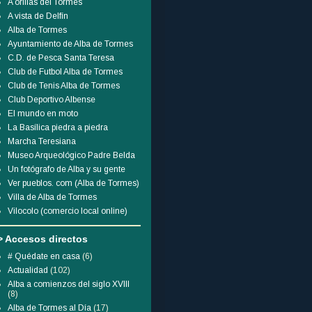
A orillas del Tormes
A vista de Delfín
Alba de Tormes
Ayuntamiento de Alba de Tormes
C.D. de Pesca Santa Teresa
Club de Futbol Alba de Tormes
Club de Tenis Alba de Tormes
Club Deportivo Albense
El mundo en moto
La Basílica piedra a piedra
Marcha Teresiana
Museo Arqueológico Padre Belda
Un fotógrafo de Alba y su gente
Ver pueblos. com (Alba de Tormes)
Villa de Alba de Tormes
Vilocolo (comercio local online)
> Accesos directos
# Quédate en casa
(6)
Actualidad
(102)
Alba a comienzos del siglo XVIII
(8)
Alba de Tormes al Día
(17)