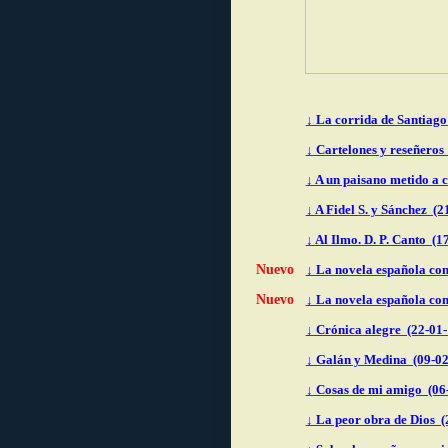
↓ La corrida de Santiago
↓ Cartelones y reseñeros
↓ A un paisano metido a 
↓ A Fidel S. y Sánchez (2
↓ Al Ilmo. D. P. Canto (1
Nuevo
↓ La novela española co
Nuevo
↓ La novela española co
↓ Crónica alegre (22-01
↓ Galán y Medina (09-02
↓ Cosas de mi amigo (06
↓ La peor obra de Dios (