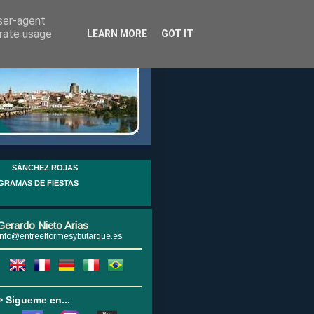
user-agent
erate usage
LEARN MORE
GOT IT
SÁNCHEZ ROJAS
GRAMAS DE FIESTAS
Gerardo Nieto Arias
info@entreeltormesybutarque.es
> Sigueme en...