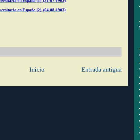
versitaria en España (1) (31-07-1903)
versitaria en España (2) (04-08-1903
)
Inicio
Entrada antigua